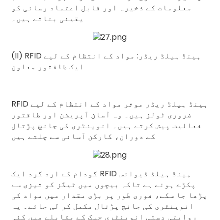
معلومات کے ذخیرہ اور قابل اعتماد رسائی کو
یقینی بناتے ہیں۔
(II) RFID ہینڈ ہیلڈ ریڈر: مواد کے انتظام کے لیے
ایک طاقتور معاون
RFID ہینڈ ہیلڈ ریڈر موثر مواد کے انتظام کے لیے
ضروری ٹولز ہیں۔ وہ آسان آپریشن اور طاقتور
فعالیت پیش کرتے ہیں۔ انوینٹری کی جانچ پڑتال
کے دوران، کارکن آسانی سے چلتے ہیں
گودام کے ارد گرد ایک RFID ہینڈ ہیلڈ ڈیوائس
پکڑے ہوئے ہے تاکہ بیچوں میں ٹیگز کو تیزی سے
پڑھا جا سکے، فوری طور پر بڑی مقدار میں مواد کی
انوینٹری کی جانچ پڑتال مکمل کر لی جائے۔ یہ
روایتی دستی انوینٹری چیک کے مقابلے میں کئی