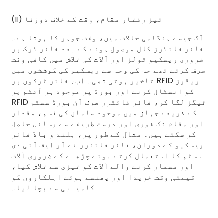
(II) تیز رفتار مقام، وقت کے خلاف دوڑنا
آگ جیسے ہنگامی حالات میں، وقت جوہر کا ہوتا ہے۔
فائر فائٹرز کال موصول ہونے کے بعد فائر ٹرک پر
ضروری ریسکیو ٹولز اور آلات کی تلاش میں کافی وقت
صرف کرتے تھے جس کی وجہ سے ریسکیو کی کوششوں میں
تاخیر ہوتی تھی۔ اب، فائر ٹرکوں پر RFID ریڈرز
کو انسٹال کرنے اور بورڈ پر موجود ہر آئٹم پر
RFID ٹیگز لگا کر، فائر فائٹرز صرف آن بورڈ سسٹم
کے ذریعے جہاز میں موجود سامان کی قسم، مقدار
اور مقام تک فوری اور درست طریقے سے رسائی حاصل
کر سکتے ہیں۔ مثال کے طور پر، بلند و بالا فائر
ریسکیو کے دوران، فائر فائٹرز نے آر ایف آئی ڈی
سسٹم کا استعمال کرتے ہوئے چڑھنے کے ضروری آلات
اور مسمار کرنے والے آلات کو تیزی سے تلاش کیا،
قیمتی وقت خریدا اور پھنسے ہوئے اہلکاروں کو
کامیابی سے بچا لیا۔