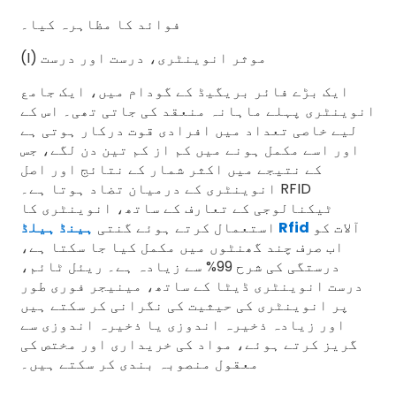
فوائد کا مظاہرہ کیا۔
(I) موثر انوینٹری، درست اور درست
ایک بڑے فائر بریگیڈ کے گودام میں، ایک جامع
انوینٹری پہلے ماہانہ منعقد کی جاتی تھی۔ اس کے
لیے خاصی تعداد میں افرادی قوت درکار ہوتی ہے
اور اسے مکمل ہونے میں کم از کم تین دن لگے، جس
کے نتیجے میں اکثر شمار کے نتائج اور اصل
انوینٹری کے درمیان تضاد ہوتا ہے۔ RFID
ٹیکنالوجی کے تعارف کے ساتھ، انوینٹری کا
آلات کو
ہینڈ ہیلڈ Rfid
استعمال کرتے ہوئے گنتی
اب صرف چند گھنٹوں میں مکمل کیا جا سکتا ہے،
درستگی کی شرح 99% سے زیادہ ہے۔ ریئل ٹائم،
درست انوینٹری ڈیٹا کے ساتھ، مینیجر فوری طور
پر انوینٹری کی حیثیت کی نگرانی کر سکتے ہیں
اور زیادہ ذخیرہ اندوزی یا ذخیرہ اندوزی سے
گریز کرتے ہوئے، مواد کی خریداری اور مختص کی
معقول منصوبہ بندی کر سکتے ہیں۔