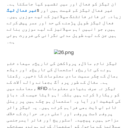
ان ٹیگز کو فعال اور میں تقسیم کیا جاسکتا ہے۔
s غیر فعال ٹیگز کم قیمت ہیں اور
غیر فعال ٹیگ
زیادہ تر فائر فائٹنگ سپلائیز کے لیے موزوں ہیں۔
فعال ٹیگز طویل پڑھنے کی حد اور عمر پیش کرتے
ہیں، جو انہیں اہم سپلائیز کے لیے موزوں بناتے
ہیں جن کے لیے طویل مدتی نگرانی کی ضرورت ہوتی
ہے۔
ٹیگز نام، ماڈل، پروڈکشن کی تاریخ، میعاد ختم
ہونے کی تاریخ، استعمال کی تاریخ، اور دیکھ
بھال کے چکر سمیت مادی معلومات کا ذخیرہ رکھتا
ہے۔ مثال کے طور پر، آگ بجھانے والے آلات کے
معاملے میں، RFID ٹیگز نہ صرف بنیادی معلومات
کو ریکارڈ کرتے ہیں بلکہ اہم ڈیٹا جیسے کہ دباؤ
کی کیفیت اور آیا وہ استعمال ہو چکے ہیں پر ریئل
ٹائم اپ ڈیٹ بھی فراہم کرتے ہیں۔ یہ ٹیگز واٹر
پروف، ڈسٹ پروف، اور اعلی درجہ حرارت کے خلاف
مزاحم ہیں، پیچیدہ اسٹوریج اور فائر ایمرجنسی
سپلائیز کے ماحول کو استعمال کرتے ہوئے، مستحکم