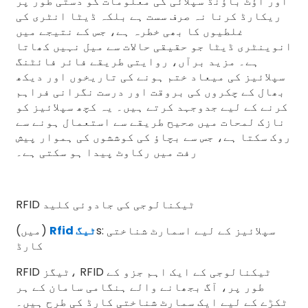
اور آؤٹ باؤنڈ سپلائی کی معلومات کو دستی طور پر
ریکارڈ کرنا نہ صرف سست ہے بلکہ ڈیٹا انٹری کی
غلطیوں کا بھی خطرہ ہے، جس کے نتیجے میں
انوینٹری ڈیٹا جو حقیقی حالات سے میل نہیں کھاتا
ہے۔ مزید برآں، روایتی طریقے فائر فائٹنگ
سپلائیز کی میعاد ختم ہونے کی تاریخوں اور دیکھ
بھال کے چکروں کی بروقت اور درست نگرانی فراہم
کرنے کے لیے جدوجہد کرتے ہیں۔ یہ کچھ سپلائیز کو
نازک لمحات میں صحیح طریقے سے استعمال ہونے سے
روک سکتا ہے، جس سے بچاؤ کی کوششوں کی ہموار پیش
رفت میں رکاوٹ پیدا ہو سکتی ہے۔
RFID ٹیکنالوجی کی جادوئی کلید
s: سپلائیز کے لیے اسمارٹ شناختی
Rfid ٹیگ
(میں)
کارڈ
RFID ٹیگز، RFID ٹیکنالوجی کے ایک اہم جزو کے
طور پر، آگ بجھانے والے ہنگامی سامان کے ہر
ٹکڑے کے لیے ایک سمارٹ شناختی کارڈ کی طرح ہیں۔