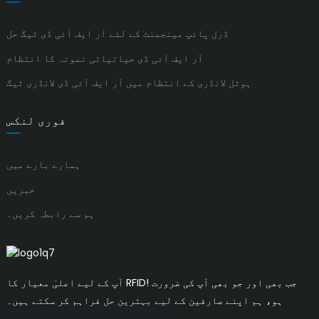
ڈرل پائپ مینجمنٹ کے لئے آر ایف آئی ڈی ٹیگ حل
آر ایف آئی ڈی حیاتیاتی نمونہ کا انتظام
ہوٹل لانڈری کے انتظام میں آر ایف آئی ڈی لانڈری ٹیگ
فوری لنکس
ہمارے بارے میں
خبریں
ہم سے رابطہ کریں۔
آپ کے لیے اعلیٰ معیار کا RFID! جب بھی اور جو بھی آپ کی ضرورت
ہو، ہم اپنے صارفین کے لیے بہترین حل فراہم کر سکتے ہیں۔