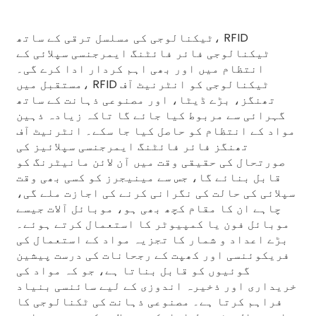
ٹیکنالوجی کی مسلسل ترقی کے ساتھ، RFID
ٹیکنالوجی فائر فائٹنگ ایمرجنسی سپلائی کے
انتظام میں اور بھی اہم کردار ادا کرے گی۔
مستقبل میں، RFID ٹیکنالوجی کو انٹرنیٹ آف
تھنگز، بڑے ڈیٹا، اور مصنوعی ذہانت کے ساتھ
گہرائی سے مربوط کیا جائے گا تاکہ زیادہ ذہین
مواد کے انتظام کو حاصل کیا جا سکے۔ انٹرنیٹ آف
تھنگز فائر فائٹنگ ایمرجنسی سپلائیز کی
صورتحال کی حقیقی وقت میں آن لائن مانیٹرنگ کو
قابل بنائے گا، جس سے مینیجرز کو کسی بھی وقت
سپلائی کی حالت کی نگرانی کرنے کی اجازت ملے گی،
چاہے ان کا مقام کچھ بھی ہو، موبائل آلات جیسے
موبائل فون یا کمپیوٹر کا استعمال کرتے ہوئے۔
بڑے اعداد و شمار کا تجزیہ مواد کے استعمال کی
فریکوئنسی اور کھپت کے رجحانات کی درست پیشین
گوئیوں کو قابل بناتا ہے، جو کہ مواد کی
خریداری اور ذخیرہ اندوزی کے لیے سائنسی بنیاد
فراہم کرتا ہے۔ مصنوعی ذہانت کی ٹکنالوجی کا