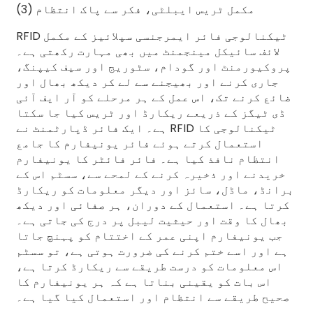
(3) مکمل ٹریس ایبلٹی، فکر سے پاک انتظام
RFID ٹیکنالوجی فائر ایمرجنسی سپلائیز کے مکمل
لائف سائیکل مینجمنٹ میں بھی مہارت رکھتی ہے۔
پروکیورمنٹ اور گودام، سٹوریج اور سیف کیپنگ،
جاری کرنے اور بھیجنے سے لے کر دیکھ بھال اور
ضائع کرنے تک، اس عمل کے ہر مرحلے کو آر ایف آئی
ڈی ٹیگز کے ذریعے ریکارڈ اور ٹریس کیا جا سکتا
ہے۔ ایک فائر ڈپارٹمنٹ نے RFID ٹیکنالوجی کا
استعمال کرتے ہوئے فائر یونیفارم کا جامع
انتظام نافذ کیا ہے۔ فائر فائٹر کا یونیفارم
خریدنے اور ذخیرہ کرنے کے لمحے سے، سسٹم اس کے
برانڈ، ماڈل، سائز اور دیگر معلومات کو ریکارڈ
کرتا ہے۔ استعمال کے دوران، ہر صفائی اور دیکھ
بھال کا وقت اور حیثیت لیبل پر درج کی جاتی ہے۔
جب یونیفارم اپنی عمر کے اختتام کو پہنچ جاتا
ہے اور اسے ختم کرنے کی ضرورت ہوتی ہے، تو سسٹم
اس معلومات کو درست طریقے سے ریکارڈ کرتا ہے،
اس بات کو یقینی بناتا ہے کہ ہر یونیفارم کا
صحیح طریقے سے انتظام اور استعمال کیا گیا ہے۔