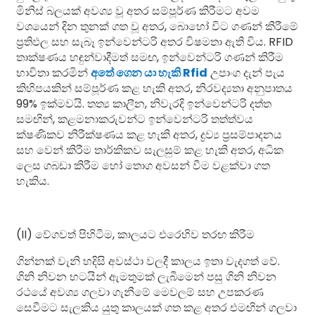
මිනිස් බලයක් අවශ්‍ය වූ අතර සම්පූර්ණ කිරීමට අවම
වශයෙන් දින තුනක් ගත වූ අතර, බොහෝ විට ගණන් කිරීමේ
ප්‍රතිඵල සහ සැබෑ ඉන්වෙන්ටරි අතර විෂමතා ඇති විය. RFID
තාක්ෂණය හඳුන්වාදීමත් සමඟ, ඉන්වෙන්ටරි ගණන් කිරීම
භාවිතා කරමින්
අතේ ගෙන යා හැකි Rfid
උපාංග දැන් පැය
කිහිපයකින් සම්පූර්ණ කළ හැකි අතර, නිරවද්‍යතා අනුපාතය
99% ඉක්මවයි. තත්‍ය කාලීන, නිවැරදි ඉන්වෙන්ටරි දත්ත
සමඟින්, කළමනාකරුවන්ට ඉන්වෙන්ටරි තත්ත්වය
ක්ෂණිකව නිරීක්ෂණය කළ හැකි අතර, ද්‍රව්‍ය ප්‍රසම්පාදනය
සහ වෙන් කිරීම තාර්කිකව සැලසුම් කළ හැකි අතර, අධික
ලෙස ගබඩා කිරීම හෝ තොග අවසන් වීම වළක්වා ගත
හැකිය.
(II) වේගවත් පිහිටීම, කාලයට එරෙහිව තරඟ කිරීම
ගින්නක් වැනි හදිසි අවස්ථා වලදී කාලය ඉතා වැදගත් වේ.
ගිනි නිවන භටයින් ඇමතුමක් ලැබීමෙන් පසු ගිනි නිවන
රථයේ අවශ්‍ය ගලවා ගැනීමේ මෙවලම් සහ උපකරණ
සෙවීමට සැලකිය යුතු කාලයක් ගත කළ අතර එමඟින් ගලවා