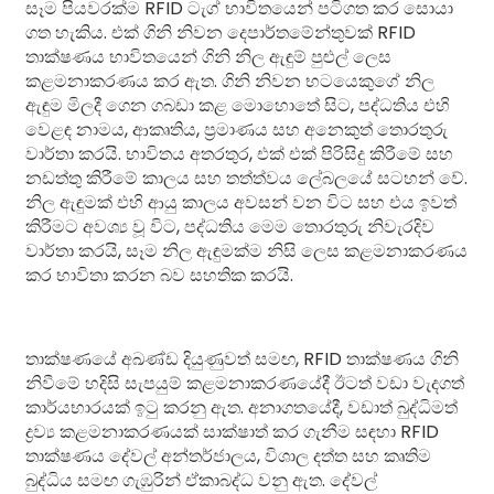
සෑම පියවරක්ම RFID ටැග් භාවිතයෙන් පටිගත කර සොයා
ගත හැකිය. එක් ගිනි නිවන දෙපාර්තමේන්තුවක් RFID
තාක්ෂණය භාවිතයෙන් ගිනි නිල ඇඳුම් පුළුල් ලෙස
කළමනාකරණය කර ඇත. ගිනි නිවන භටයෙකුගේ නිල
ඇඳුම මිලදී ගෙන ගබඩා කළ මොහොතේ සිට, පද්ධතිය එහි
වෙළඳ නාමය, ආකෘතිය, ප්‍රමාණය සහ අනෙකුත් තොරතුරු
වාර්තා කරයි. භාවිතය අතරතුර, එක් එක් පිරිසිදු කිරීමේ සහ
නඩත්තු කිරීමේ කාලය සහ තත්ත්වය ලේබලයේ සටහන් වේ.
නිල ඇඳුමක් එහි ආයු කාලය අවසන් වන විට සහ එය ඉවත්
කිරීමට අවශ්‍ය වූ විට, පද්ධතිය මෙම තොරතුරු නිවැරදිව
වාර්තා කරයි, සෑම නිල ඇඳුමක්ම නිසි ලෙස කළමනාකරණය
කර භාවිතා කරන බව සහතික කරයි.
තාක්ෂණයේ අඛණ්ඩ දියුණුවත් සමඟ, RFID තාක්ෂණය ගිනි
නිවීමේ හදිසි සැපයුම් කළමනාකරණයේදී ඊටත් වඩා වැදගත්
කාර්යභාරයක් ඉටු කරනු ඇත. අනාගතයේදී, වඩාත් බුද්ධිමත්
ද්‍රව්‍ය කළමනාකරණයක් සාක්ෂාත් කර ගැනීම සඳහා RFID
තාක්ෂණය දේවල් අන්තර්ජාලය, විශාල දත්ත සහ කෘතිම
බුද්ධිය සමඟ ගැඹුරින් ඒකාබද්ධ වනු ඇත. දේවල්