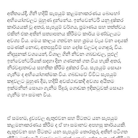
අතීතයේදී, ගිනි හදිසි සැපයුම් කළමනාකරණය බොහෝ
අභියෝගවලට මුහුණ දුන්නේය. ඉන්වෙන්ටරි යනු දුෂ්කර
කාර්යයක් වූ අතර, සැපයුම් වර්ගය, ප්‍රමාණය සහ තත්ත්වය
එකින් එක අතින් සත්‍යාපනය කිරීමට කාර්ය මණ්ඩලයට
අවශ්‍ය විය. මෙය කාලය ගතවන සහ ශ්‍රමය වැය වන දෙයක්
පමණක් නොව, අතපසුවීම් සහ දෝෂ වලටද ගොදුරු විය.
නිදසුනක් වශයෙන්, විශාල ගිනි නිවන ගබඩාවල, පුළුල්
ඉන්වෙන්ටරියක් සඳහා දින ගණනක් ගත විය හැකි අතර,
නිරවද්‍යතාවය සහතික කිරීම දුෂ්කර විය. සැපයුම් සොයා
ගැනීම ද අභියෝගාත්මක විය. ගබඩාවේ විවිධ සැපයුම්
කඳුවලට මුහුණ දීම, හදිසි අවස්ථාවකදී අවශ්‍ය අයිතම
ඉක්මනින් සොයා ගැනීම පිදුරු ගොඩක ඉඳිකටුවක් සොයා
ගැනීම හා සමාන විය.
ඒ සමඟම, ද්‍රව්‍යවල ඇතුළුවන සහ පිටතට යන සැපයුම
කළමනාකරණය කිරීම ද ඒ හා සමානව අපහසු කාර්යයකි.
ඇතුළුවන සහ පිටතට යන සැපයුම් තොරතුරු අතින් පටිගත