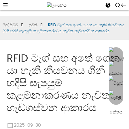
මුල් පිටුව
පුවත්
RFID ටැග් සහ අතේ ගෙන යා හැකි කියවනය
ගිනි හදිසි සැපයුම් කළමනාකරණය නැවත හැඩගස්වන ආකාරය
RFID ටැග් සහ අතේ ගෙන
යා හැකි කියවනය ගිනි
හදිසි සැපයුම්
කළමනාකරණය නැවත
හැඩගස්වන ආකාරය
2025-09-30