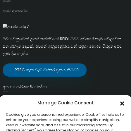
පුවත්
අපව අමතන්න
ඔබ වෙනුවෙන් උසස් තත්ත්වයේ RFID! ඔබට අවශ්‍ය ඕනෑම වේලාවක
සහ ඕනෑම දෙයක්, අපගේ ගනුදෙනුකරුවන් සඳහා හොඳම විසඳුම අපට
ලබා දිය හැකිය.
RTEC ගැන වැඩි විස්තර දැනගැනීමට
අප හා සම්බන්ධවන්න
විද්‍යුත් තැපෑල:
Manage Cookie Consent
liuchang@rfrid.com
ලිපිනය:
Cookies give you a personalized experience. Cookie files help us to
10 වන ගොඩනැගිල්ල, නවෝත්පාදන පදනම, විද්‍යාත්මක
enhance your experience using our website, simplify navigation,
keep our website safe, and assist in our marketing efforts. By
නවෝත්පාදන දිස්ත්‍රික්කය, මියන්යැං නගරය, සිචුවාන්, චීනය
clicking "Accept", you agree to the storing of cookies on your