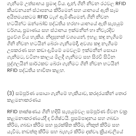
ගැනීමේ උත්සාහය ප්‍රමාද විය. දැන්, ගිනි නිවන රථවල RFID
කියවනයන් ස්ථාපනය කිරීමෙන් සහ යානයේ ඇති සෑම
අයිතමයකටම RFID ටැග් ඇමිණීමෙන්, ගිනි නිවන
භටයින්ට ඔන්බෝඩ් පද්ධතිය හරහා යානයේ ඇති සැපයුම්
වර්ගය, ප්‍රමාණය සහ ස්ථානය ඉක්මනින් හා නිවැරදිව
ප්‍රවේශ විය හැකිය. නිදසුනක් වශයෙන්, ඉහළ කඳු නැගීමේ
ගිනි නිවන භටයින් බේරා ගැනීමේදී, අවශ්‍ය කඳු නැගීමේ
උපකරණ සහ කඩා දැමීමේ මෙවලම් ඉක්මනින් සොයා
ගැනීමට, වටිනා කාලය මිලදී ගැනීමට සහ සිරවී සිටින
පුද්ගලයින් සාර්ථකව බේරා ගැනීමට ගිනි නිවන භටයින්
RFID පද්ධතිය භාවිතා කළහ.
(3) සම්පූර්ණ සොයා ගැනීමේ හැකියාව, කරදරයකින් තොර
කළමනාකරණය
RFID තාක්ෂණය ගිනි හදිසි සැපයුම්වල සම්පූර්ණ ජීවන චක්‍ර
කළමනාකරණයේදී ද විශිෂ්ටයි. ප්‍රසම්පාදනය සහ ගබඩා
කිරීම, ගබඩා කිරීම සහ සුරක්ෂිත කිරීම, නිකුත් කිරීම සහ
යැවීම, නඩත්තු කිරීම සහ බැහැර කිරීම දක්වා, ක්‍රියාවලියේ