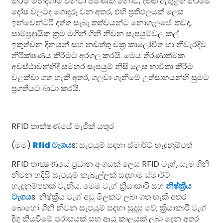
කිරීම මන්දගාමී වනවා පමණක් නොව, දත්ත ඇතුළත් කිරීමේ
දෝෂ වලටද ගොදුරු වන අතර, එහි ප්‍රතිඵලයක් ලෙස
ඉන්වෙන්ටරි දත්ත සැබෑ තත්වයන්ට නොගැලපේ. තවද,
සාම්ප්‍රදායික ක්‍රම මගින් ගිනි නිවන සැපයුම්වල කල්
ඉකුත්වන දිනයන් සහ නඩත්තු චක්‍ර කාලෝචිත හා නිවැරදිව
නිරීක්ෂණය කිරීමට අරගල කරයි. මෙය තීරණාත්මක
අවස්ථාවන්හිදී සමහර සැපයුම් නිසි ලෙස භාවිතා කිරීම
වළක්වා ගත හැකි අතර, ගලවා ගැනීමේ උත්සාහයන්හි සුමට
ප්‍රගතියට බාධා කරයි.
RFID තාක්ෂණයේ මැජික් යතුර
(මම)
Rfid ටැගය
s: සැපයුම් සඳහා ස්මාර්ට් හැඳුනුම්පත්
RFID තාක්‍ෂණයේ ප්‍රධාන අංගයක් ලෙස RFID ටැග්, සෑම ගිනි
නිවන හදිසි සැපයුම් කැබැල්ලක් සඳහාම ස්මාර්ට්
හැඳුනුම්පතක් වැනිය. මෙම ටැග් ක්‍රියාකාරී සහ
නිෂ්ක්‍රීය
ටැගය
s. නිෂ්ක්‍රීය ටැග් අඩු මිලකට ලබා ගත හැකි අතර
බොහෝ ගිනි නිවන සැපයුම් සඳහා සුදුසු වේ; ක්‍රියාකාරී ටැග්
දිගු කියවීමේ පරාසයක් සහ ආයු කාලයක් ලබා දෙන අතර