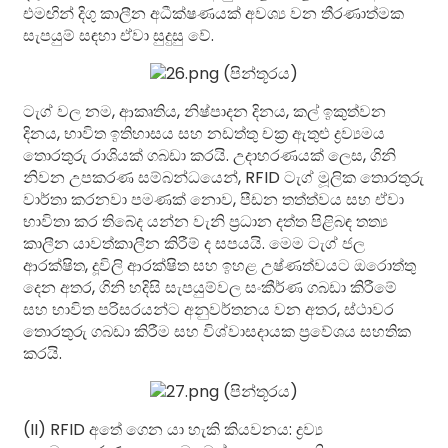
එමඟින් දිගු කාලීන අධීක්ෂණයක් අවශ්‍ය වන තීරණාත්මක
සැපයුම් සඳහා ඒවා සුදුසු වේ.
ටැග් වල නම, ආකෘතිය, නිෂ්පාදන දිනය, කල් ඉකුත්වන
දිනය, භාවිත ඉතිහාසය සහ නඩත්තු චක්‍ර ඇතුළු ද්‍රව්‍යමය
තොරතුරු රාශියක් ගබඩා කරයි. උදාහරණයක් ලෙස, ගිනි
නිවන උපකරණ සම්බන්ධයෙන්, RFID ටැග් මූලික තොරතුරු
වාර්තා කරනවා පමණක් නොව, පීඩන තත්ත්වය සහ ඒවා
භාවිතා කර තිබේද යන්න වැනි ප්‍රධාන දත්ත පිළිබඳ තත්‍ය
කාලීන යාවත්කාලීන කිරීම් ද සපයයි. මෙම ටැග් ජල
ආරක්ෂිත, දූවිලි ආරක්ෂිත සහ ඉහළ උෂ්ණත්වයට ඔරොත්තු
දෙන අතර, ගිනි හදිසි සැපයුම්වල සංකීර්ණ ගබඩා කිරීමේ
සහ භාවිත පරිසරයන්ට අනුවර්තනය වන අතර, ස්ථාවර
තොරතුරු ගබඩා කිරීම සහ විශ්වාසදායක ප්‍රවේශය සහතික
කරයි.
(II) RFID අතේ ගෙන යා හැකි කියවනය: ද්‍රව්‍ය