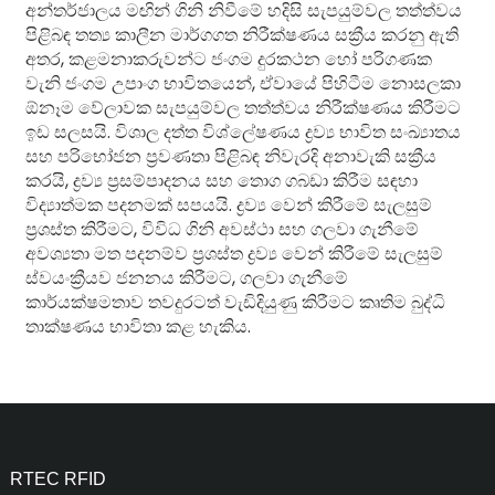
අන්තර්ජාලය මඟින් ගිනි නිවීමේ හදිසි සැපයුම්වල තත්ත්වය
පිළිබඳ තත්‍ය කාලීන මාර්ගගත නිරීක්ෂණය සක්‍රීය කරනු ඇති
අතර, කළමනාකරුවන්ට ජංගම දුරකථන හෝ පරිගණක
වැනි ජංගම උපාංග භාවිතයෙන්, ඒවායේ පිහිටීම නොසලකා
ඕනෑම වේලාවක සැපයුම්වල තත්ත්වය නිරීක්ෂණය කිරීමට
ඉඩ සලසයි. විශාල දත්ත විශ්ලේෂණය ද්‍රව්‍ය භාවිත සංඛ්‍යාතය
සහ පරිභෝජන ප්‍රවණතා පිළිබඳ නිවැරදි අනාවැකි සක්‍රීය
කරයි, ද්‍රව්‍ය ප්‍රසම්පාදනය සහ තොග ගබඩා කිරීම සඳහා
විද්‍යාත්මක පදනමක් සපයයි. ද්‍රව්‍ය වෙන් කිරීමේ සැලසුම්
ප්‍රශස්ත කිරීමට, විවිධ ගිනි අවස්ථා සහ ගලවා ගැනීමේ
අවශ්‍යතා මත පදනම්ව ප්‍රශස්ත ද්‍රව්‍ය වෙන් කිරීමේ සැලසුම්
ස්වයංක්‍රීයව ජනනය කිරීමට, ගලවා ගැනීමේ
කාර්යක්ෂමතාව තවදුරටත් වැඩිදියුණු කිරීමට කෘතිම බුද්ධි
තාක්ෂණය භාවිතා කළ හැකිය.
RTEC RFID