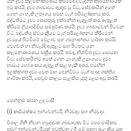
යන ද්‍රව්‍ය කළමනාකරණය කිරීමේදී ද වැදගත් කාර්යභාරයක්
ඉටු කරයි. ද්‍රව්‍ය ගබඩාවට ඇතුළු වූ විට, සේවකයින් අතේ
ගෙන යා හැකි උපාංගය සමඟ ටැග් පරිලෝකනය කර,
පද්ධතියට ද්‍රව්‍ය තොරතුරු ඉක්මනින් ඇතුළත් කර, ඇතුළත්
කිරීමේ ලියාපදිංචිය සම්පූර්ණ කරයි. ද්‍රව්‍ය ගබඩාවෙන් පිටවන
විට, පද්ධතිය ස්වයංක්‍රීයව ටැග් පරිලෝකනය කිරීමෙන්
ද්‍රව්‍යයේ පිටවීමේ වේලාව සහ ගමනාන්තය වාර්තා කරයි,
වේගවත් හා නිවැරදි ඇතුළට සහ පිටතට යන
කළමනාකරණය සක්‍රීය කරයි. තවද, නිශ්චිත ද්‍රව්‍ය සොයන
විට, සේවකයින්ට අතේ ගෙන යා හැකි උපාංගයට ද්‍රව්‍ය
නාමය හෝ අංකය ඇතුළත් කළ හැකි අතර, එමඟින්
ඉලක්කගත ද්‍රව්‍ය වෙත මඟ පෙන්වීමට ටැග් සංඥා ශක්තිය
භාවිතා කරයි, සෙවුම් කාලය සැලකිය යුතු ලෙස අඩු කරයි.
පෙන්නුම් කරන ලද වාසි
(I) කාර්යක්ෂම ඉන්වෙන්ටරි, නිරවද්‍ය සහ නිරවද්‍ය
විශාල ගිනි නිවන හමුදාවක ගබඩාවක, මීට පෙර මාසිකව
පුළුල් ඉන්වෙන්ටරියක් පවත්වන ලදී. මේ සඳහා සැලකිය යුතු