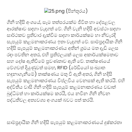
ගිනි හදිසි අංශයේ, සෑම තත්පරයක්ම ජීවිත හා දේපළවල
ආරක්ෂාව සඳහා වැදගත් වේ. ගිනි වැනි හදිසි අවස්ථා සඳහා
සාර්ථකව ප්‍රතිචාර දැක්වීම සඳහා කාර්යක්ෂම හා නිවැරදි
සැපයුම් කළමනාකරණය ඉතා වැදගත් වේ. සාම්ප්‍රදායික ගිනි
හදිසි සැපයුම් කළමනාකරණය අතින් ශ්‍රමය මත දැඩි ලෙස
රඳා පවතින අතර, එහි ප්‍රතිඵලයක් ලෙස අකාර්යක්ෂමතාව
සහ දෝෂ ඇතිවීමේ ප්‍රවණතාව ඇති වේ. තාක්ෂණයේ
වේගවත් දියුණුවත් සමඟ, RFID (රේඩියෝ සංඛ්‍යාත
හඳුනාගැනීමේ) තාක්ෂණය මතු වී ඇති අතර, ගිනි හදිසි
සැපයුම් කළමනාකරණය විප්ලවීය වෙනසක් ඇති කරයි. එහි
අද්විතීය වාසි ගිනි හදිසි සැපයුම් කළමනාකරණය වඩාත්
බුද්ධිමත් හා කාර්යක්ෂම කරයි, එය නවීන ගිනි නිවන
පද්ධතිවල අත්‍යවශ්‍ය අංගයක් බවට පත් කරයි.
සාම්ප්‍රදායික ගිනි හදිසි සැපයුම් කළමනාකරණයේ දුෂ්කරතා