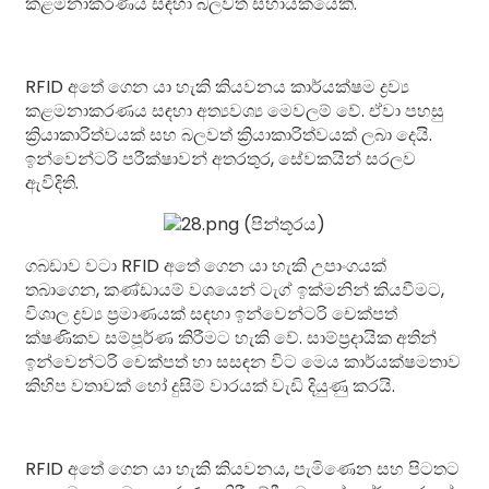
කළමනාකරණය සඳහා බලවත් සහායකයෙකි.
RFID අතේ ගෙන යා හැකි කියවනය කාර්යක්ෂම ද්‍රව්‍ය
කළමනාකරණය සඳහා අත්‍යවශ්‍ය මෙවලම් වේ. ඒවා පහසු
ක්‍රියාකාරිත්වයක් සහ බලවත් ක්‍රියාකාරිත්වයක් ලබා දෙයි.
ඉන්වෙන්ටරි පරීක්ෂාවන් අතරතුර, සේවකයින් සරලව
ඇවිදිති.
ගබඩාව වටා RFID අතේ ගෙන යා හැකි උපාංගයක්
තබාගෙන, කණ්ඩායම් වශයෙන් ටැග් ඉක්මනින් කියවීමට,
විශාල ද්‍රව්‍ය ප්‍රමාණයක් සඳහා ඉන්වෙන්ටරි චෙක්පත්
ක්ෂණිකව සම්පූර්ණ කිරීමට හැකි වේ. සාම්ප්‍රදායික අතින්
ඉන්වෙන්ටරි චෙක්පත් හා සසඳන විට මෙය කාර්යක්ෂමතාව
කිහිප වතාවක් හෝ දුසිම් වාරයක් වැඩි දියුණු කරයි.
RFID අතේ ගෙන යා හැකි කියවනය, පැමිණෙන සහ පිටතට