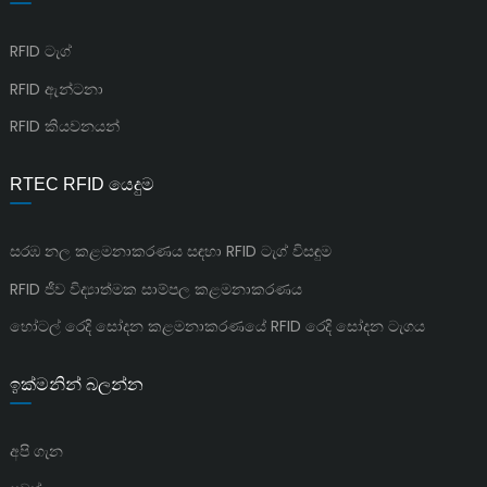
RFID ටැග්
RFID ඇන්ටනා
RFID කියවනයන්
RTEC RFID යෙදුම
සරඹ නල කළමනාකරණය සඳහා RFID ටැග් විසඳුම
RFID ජීව විද්‍යාත්මක සාම්පල කළමනාකරණය
හෝටල් රෙදි සෝදන කළමනාකරණයේ RFID රෙදි සෝදන ටැගය
ඉක්මනින් බලන්න
අපි ගැන