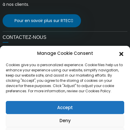
à nos clients.
Pour en savoir plus sur RTEC
CONTACTEZ-NOUS
E-mail:
Manage Cookie Consent
ventes@rfrid.com
Adresse:
Cookies give you a personalized experience. Cookie files help us to
10e bâtiment, base d'innovation, district d'innovation
enhance your experience using our website, simplify navigation,
keep our website safe, and assist in our marketing efforts. By
scientifique, ville de MianYang, Sichuan, Chine 621000
clicking "Accept", you agree to the storing of cookies on your
device for these purposes. Click "Adjust" to adjust your cookie
preferences. For more information, review our Cookies Policy.
Accept
Droits d'auteur ©
MianYang RuiTai Intelligent Technology Co.,
Tous droits réservés.
Ltd.
Deny
Plan du site
Plan du siteTrans