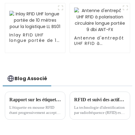
gestion des actifs
LL ES01
Inlay RFID UHF
Antenne d'entrepôt
longue portée de 10
UHF RFID à
mètres pour la
polarisation
logistique LL BS01
circulaire longue
portée 9 dbi ANT-FX
Blog Associé
Rapport sur les étiquettes en mousse RFID (3) – Comment choisir correctement une étiquette RFID flexible sur métal
RFID et suivi des actifs dans la gestion des processus de la ligne de production
L'étiquette en mousse RFID
La technologie d'identification
étant progressivement acceptée
par radiofréquence (RFID) est
par le marché, le choix de
progressivement intégrée dans
l'étiquette en mousse RFID
diverses industries, y compris
UHF est devenu une
les entreprises de production,
préoccupation particulière pour
ce qui a apporté de nouveaux