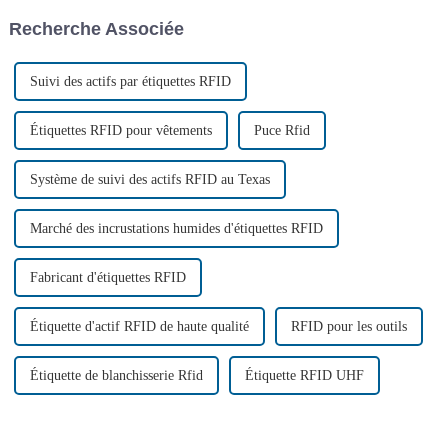
les utilisateurs. Afin d'aider les
changements dans la gestion
Recherche Associée
utilisateurs à mieux choisir
des processus de la chaîne de
l'étiquette en mousse RFID
production...
UHF, ...
Suivi des actifs par étiquettes RFID
Étiquettes RFID pour vêtements
Puce Rfid
Système de suivi des actifs RFID au Texas
Marché des incrustations humides d'étiquettes RFID
Fabricant d'étiquettes RFID
Étiquette d'actif RFID de haute qualité
RFID pour les outils
Étiquette de blanchisserie Rfid
Étiquette RFID UHF