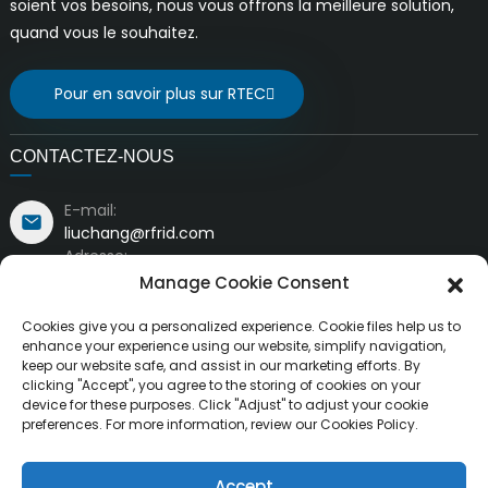
soient vos besoins, nous vous offrons la meilleure solution,
quand vous le souhaitez.
Pour en savoir plus sur RTEC
CONTACTEZ-NOUS
E-mail:
liuchang@rfrid.com
Adresse:
Bâtiment n° 10, Base d'innovation, District scientifique
Manage Cookie Consent
et d'innovation, Ville de Mianyang, Sichuan, Chine
621000
Cookies give you a personalized experience. Cookie files help us to
enhance your experience using our website, simplify navigation,
keep our website safe, and assist in our marketing efforts. By
clicking "Accept", you agree to the storing of cookies on your
device for these purposes. Click "Adjust" to adjust your cookie
preferences. For more information, review our Cookies Policy.
Droits d'auteur ©
MianYang RuiTai Intelligent Technology Co.,
Accept
Tous droits réservés.
Resource
Ltd.