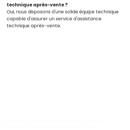
technique après-vente ?
Oui, nous disposons d'une solide équipe technique
capable d'assurer un service d'assistance
technique après-vente.
BY RTEC
TO KNOW MORE ABOUT RTEC RFID,
PLEASE CONTACT US！
liuchang@rfrid.com
10th Building, Innovation Base, Scientific innovation
District, MianYang City, Sichuan, China 621000