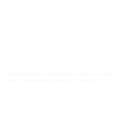
BY RTEC
TO KNOW MORE ABOUT RTEC RFID,
PLEASE CONTACT US！
liuchang@rfrid.com
10th Building, Innovation Base, Scientific innovation
District, MianYang City, Sichuan, China 621000
Our experts will solve them in no time.