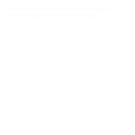
10th Building, Innovation Base, Scientific innovation
District, MianYang City, Sichuan, China 621000
Our experts will solve them in no time.