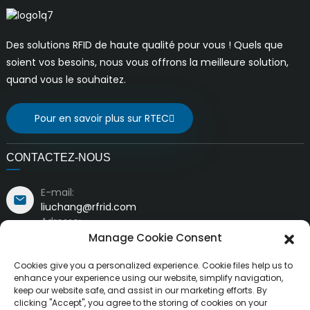
Des solutions RFID de haute qualité pour vous ! Quels que
soient vos besoins, nous vous offrons la meilleure solution,
quand vous le souhaitez.
Pour en savoir plus sur RTEC
CONTACTEZ-NOUS
E-mail:
liuchang@rfrid.com
Adresse:
Bâtiment n° 10, Base d'innovation, District scientifique
Manage Cookie Consent
et d'innovation, Ville de Mianyang, Sichuan, Chine
621000
Cookies give you a personalized experience. Cookie files help us to
enhance your experience using our website, simplify navigation,
keep our website safe, and assist in our marketing efforts. By
clicking "Accept", you agree to the storing of cookies on your