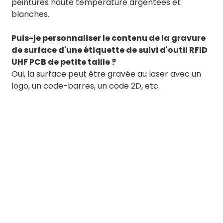
peintures haute température argentées et
blanches.
Puis-je personnaliser le contenu de la gravure
de surface d'une étiquette de suivi d'outil RFID
UHF PCB de petite taille ?
Oui, la surface peut être gravée au laser avec un
logo, un code-barres, un code 2D, etc.
BY RTEC
TO KNOW MORE ABOUT RTEC RFID,
PLEASE CONTACT US！
liuchang@rfrid.com