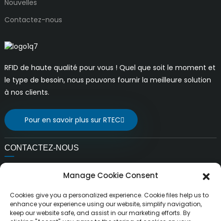
Nouvelles
Contactez-nous
RFID de haute qualité pour vous ! Quel que soit le moment et
le type de besoin, nous pouvons fournir la meilleure solution
à nos clients.
Pour en savoir plus sur RTEC
CONTACTEZ-NOUS
E-mail:
Manage Cookie Consent
ventes@rfrid.com
Adresse:
Cookies give you a personalized experience. Cookie files help us to
10e bâtiment, base d'innovation, district d'innovation
enhance your experience using our website, simplify navigation,
keep our website safe, and assist in our marketing efforts. By
scientifique, ville de MianYang, Sichuan, Chine 621000