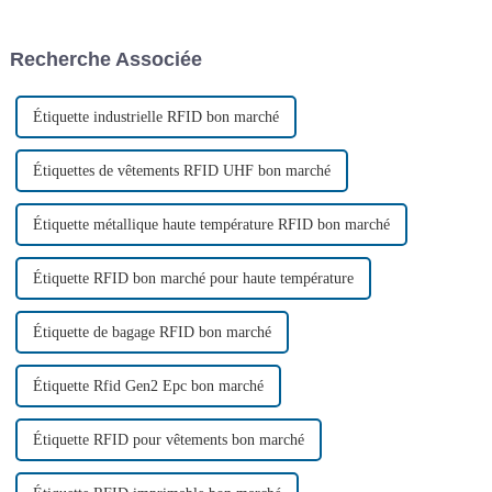
d'identification par
entreprises sont confrontées à
radiofréquence. Elle est
de plus en plus de défis, tels
fabriquée selon le principe de
qu'une faible efficacité de
Recherche Associée
l'identification par
production, une gestion
radiofréquence et est
complexe des processus...
principalement composée
d'un...
Étiquette industrielle RFID bon marché
Étiquettes de vêtements RFID UHF bon marché
Étiquette métallique haute température RFID bon marché
Étiquette RFID bon marché pour haute température
Étiquette de bagage RFID bon marché
Étiquette Rfid Gen2 Epc bon marché
Étiquette RFID pour vêtements bon marché