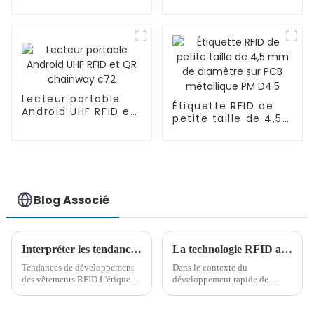
miniatures pour
utilisations
intégrées Proton
Lecteur portable
Étiquette RFID de
Android UHF RFID et
petite taille de 4,5
QR chainway c72
mm de diamètre
sur PCB métallique
PM D4.5
Blog Associé
Interpréter les tendances et perspectives de développement futur de la RFID pour les vêtements
La technologie RFID au service de la production intelligente de vêtements : la nouvelle tendance de la gestion des postes de travail
Tendances de développement
Dans le contexte du
des vêtements RFID L'étiquette
développement rapide de
de vêtement RFID est une
l'industrie mondiale de
étiquette avec fonction
fabrication de vêtements, les