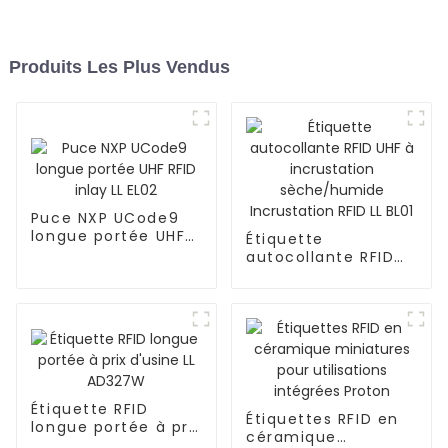
Produits Les Plus Vendus
Puce NXP UCode9
longue portée UHF
Étiquette
RFID inlay LL EL02
autocollante RFID
UHF à incrustation
sèche/humide
Incrustation RFID LL
BL01
Étiquette RFID
Étiquettes RFID en
longue portée à prix
céramique
d'usine LL AD327W