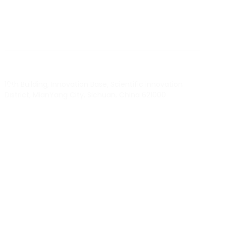
TO KNOW MORE ABOUT RTEC RFID,
PLEASE CONTACT US！
liuchang@rfrid.com
10th Building, Innovation Base, Scientific innovation
District, MianYang City, Sichuan, China 621000
Our experts will solve them in no time.