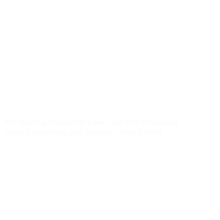
BY RTEC
TO KNOW MORE ABOUT RTEC RFID,
PLEASE CONTACT US！
liuchang@rfrid.com
10th Building, Innovation Base, Scientific innovation
District, MianYang City, Sichuan, China 621000
Our experts will solve them in no time.