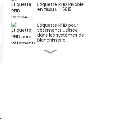
Étiquette RFID lavable
en tissu L-T5815
Étiquette RFID pour
vêtements utilisée
dans les systèmes de
blanchisserie...
RFID flexible, imprimable
et auto-adhésive...
Prix ​​d'usine RFID UHF
flexible anti-...
Système de suivi des
stocks RFID anti-métal
La...
.
Tige de mini étiquette
RFID étanche et anti-