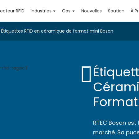
Lecteur RFID
Industries
Cas
Nouvelles
Soutien
À P
Étiquettes RFID en céramique de format mini Boson
Étiquet
Cérami
Format
RTEC Boson est l
marché. Sa puce 