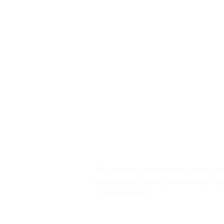
ABOUT RTEC 
PLEASE CON
US！
liuchang@rfrid.com
10th Building, Innovation Base, Sci
innovation District, MianYang City
China 621000