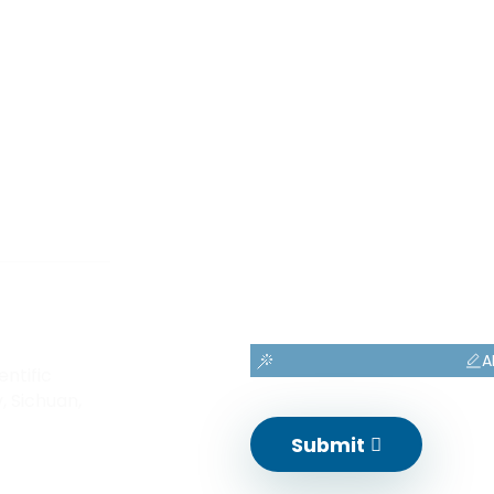
RFID,
TACT
A
entific
, Sichuan,
Submit