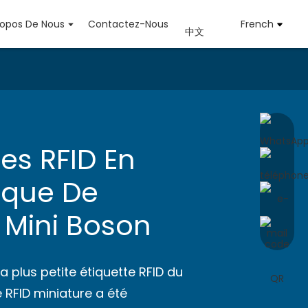
ropos De Nous
Contactez-Nous
French
中文
tes RFID En
que De
 Mini Boson
a plus petite étiquette RFID du
RFID miniature a été