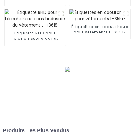
imprimable sur métal
l'industrie du vêtement L-
Ironlabel-P4020
T7512
Étiquettes en caoutchouc
pour vêtements L-S5512
Étiquette RFID pour
blanchisserie dans
l'industrie du vêtement L-
T3618
Produits Les Plus Vendus