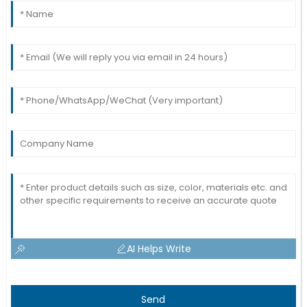
AI Helps Write
Send