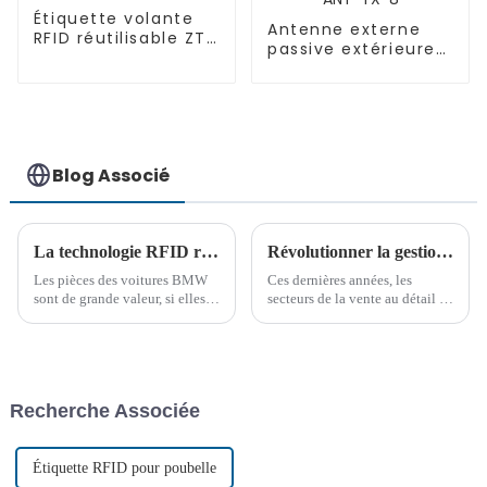
Étiquette volante
Antenne externe
RFID réutilisable ZT
passive extérieure
Réutilisable
étanche 8dbi uhf
rfid ANT-TX-8
Blog Associé
La technologie RFID renforce l'usine intelligente de BMW
Révolutionner la gestion des stocks : l'essor des étiquettes à vis RFID
Les pièces des voitures BMW
Ces dernières années, les
sont de grande valeur, si elles
secteurs de la vente au détail et
sont égarées lors du montage,
de la fabrication ont connu un
leurs coûts augmenteront
changement majeur dans la
infiniment. C'est pourquoi
gestion des stocks et le suivi
BMW a choisi d'utiliser la
des actifs en raison de
technologie RFID. Des palettes
l'émergence de la technologie
Recherche Associée
d'étiquettes RFID haute
d'identification par
température...
radiofréquence (RFID)...
Étiquette RFID pour poubelle