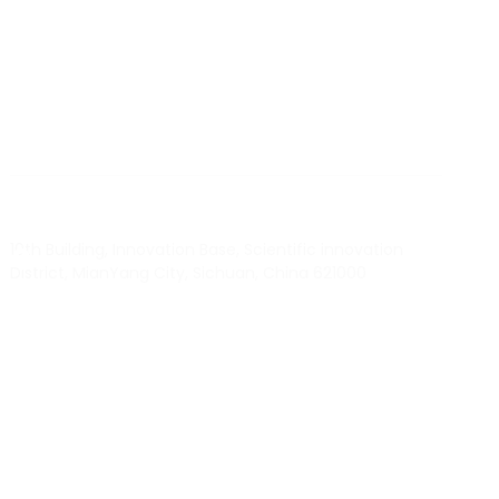
BY RTEC
TO KNOW MORE ABOUT RTEC RFID,
PLEASE CONTACT US！
liuchang@rfrid.com
10th Building, Innovation Base, Scientific innovation
District, MianYang City, Sichuan, China 621000
Our experts will solve them in no time.