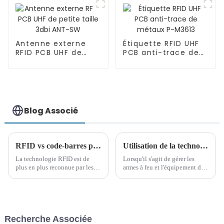
Antenne externe
Étiquette RFID UHF
RFID PCB UHF de
PCB anti-trace de
petite taille 3dbi
métaux P-M3613
ANT-SW
Blog Associé
RFID vs code-barres pour la gestion moderne des actifs
Utilisation de la technologie RFID pour gérer les armes à feu et les équipements de sécurité militaires
La technologie RFID est de
Lorsqu'il s'agit de gérer les
plus en plus reconnue par les
armes à feu et l'équipement de
professionnels de la chaîne
police, un suivi précis et un
logistique pour son potentiel à
accès en temps réel aux
révolutionner les processus de
informations sont essentiels. La
la chaîne logistique, en
technologie d'identification par
particulier la gestion des
radiofréquence (RFID) offre
Recherche Associée
stocks. Cependant, le coût plus
une solution pour...