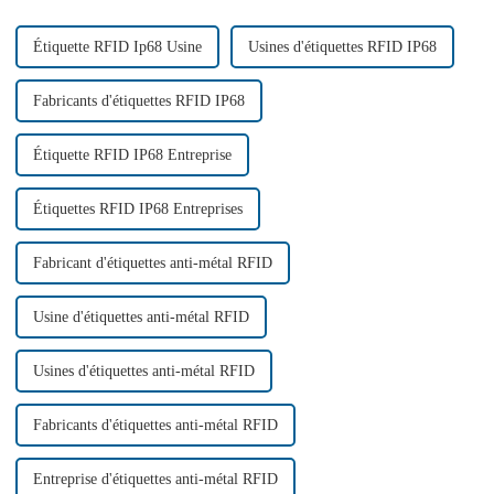
élevé de la technologie RFID
est un facteur clé dans la
réussite de la chaîne logistique.
Étiquette RFID Ip68 Usine
Usines d'étiquettes RFID IP68
Fabricants d'étiquettes RFID IP68
Étiquette RFID IP68 Entreprise
Étiquettes RFID IP68 Entreprises
Fabricant d'étiquettes anti-métal RFID
Usine d'étiquettes anti-métal RFID
Usines d'étiquettes anti-métal RFID
Fabricants d'étiquettes anti-métal RFID
Entreprise d'étiquettes anti-métal RFID