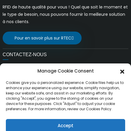
RFID de haute qualité pour vous ! Quel que soit le moment et
le type de besoin, nous pouvons fournir la meilleure solution
à nos clients.
Pour en savoir plus sur RTEC
CONTACTEZ-NOUS
E-mail:
Manage Cookie Consent
ventes@rfrid.com
Adresse:
Cookies give you a personalized experience. Cookie files help us to
10e bâtiment, base d'innovation, district d'innovation
enhance your experience using our website, simplify navigation,
keep our website safe, and assist in our marketing efforts. By
scientifique, ville de MianYang, Sichuan, Chine 621000
clicking "Accept", you agree to the storing of cookies on your
device for these purposes. Click "Adjust" to adjust your cookie
preferences. For more information, review our Cookies Policy.
Accept
Droits d'auteur ©
MianYang RuiTai Intelligent Technology Co.,