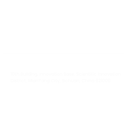
BY RTEC
TO KNOW MORE ABOUT RTEC RFID,
PLEASE CONTACT US！
liuchang@rfrid.com
10th Building, Innovation Base, Scientific innovation
District, MianYang City, Sichuan, China 621000
Our experts will solve them in no time.