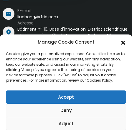
E-mail:
liuchang@rfrid.com
Adresse:
Bâtiment n° 10, Base d'innovation, District scientifique
et d'innovation, Ville de Mianyang, Sichuan, Chine
621000
Manage Cookie Consent
Cookies give you a personalized experience. Cookie files help us to
enhance your experience using our website, simplify navigation,
keep our website safe, and assist in our marketing efforts. By
clicking "Accept", you agree to the storing of cookies on your
device for these purposes. Click "Adjust" to adjust your cookie
Droits d'auteur ©
MianYang RuiTai Intelligent Technology Co.,
preferences. For more information, review our Cookies Policy.
Tous droits réservés.
Resource
Ltd.
Plan du site
BLOG DE PREMIER PLAN
Accept
Deny
Adjust