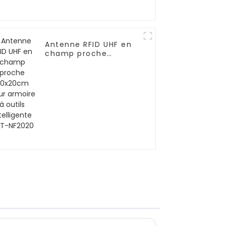
Antenne RFID UHF en
champ proche
20x20cm pour
armoire à outils
intelligente ANT-
NF2020