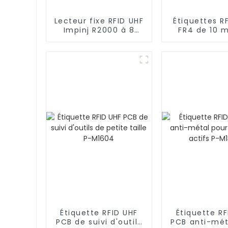
Lecteur fixe RFID UHF
Étiquettes R
Impinj R2000 à 8
FR4 de 10 
ports pour inventaire
diamètre p
R3900
suivi des ou
D10
Étiquette RFID UHF
Étiquette RF
PCB de suivi d'outils
PCB anti-mét