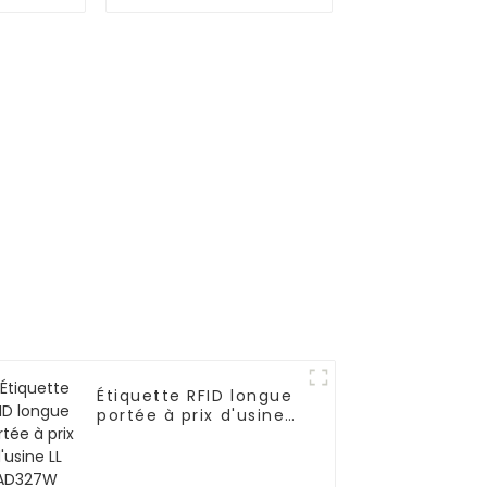
tifs P-
azote liquide E-S4.7
Étiquette RFID longue
portée à prix d'usine
LL AD327W