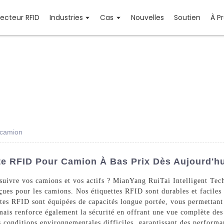
Lecteur RFID
Industries
Cas
Nouvelles
Soutien
À P
 camion
tte RFID Pour Camion À Bas Prix Dès Aujourd'h
uivre vos camions et vos actifs ? MianYang RuiTai Intelligent Tech
s pour les camions. Nos étiquettes RFID sont durables et faciles à i
uettes RFID sont équipées de capacités longue portée, vous permettant
 mais renforce également la sécurité en offrant une vue complète de
s conditions environnementales difficiles, garantissant des performa