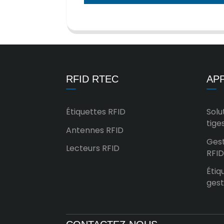
RFID RTEC
APP
Étiquettes RFID
Solu
tige
Antennes RFID
Gest
Lecteurs RFID
RFID
Étiq
gest