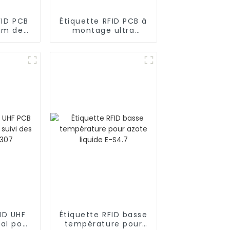
FID PCB
Étiquette RFID PCB à
mm de
montage ultra
our le
longue distance sur
tils PM
métal P-M7035
ID UHF
Étiquette RFID basse
al pour
température pour