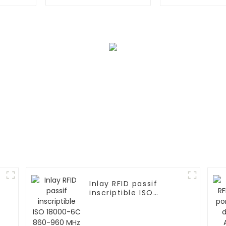
de petite taille P-
suivi des ac
M1604
M1307
Inlay RFID passif
inscriptible ISO
18000-6C 860-960
MHz LL GF01