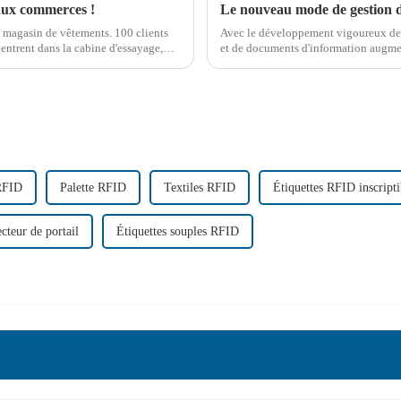
aux commerces !
 magasin de vêtements. 100 clients
Avec le développement vigoureux des e
 entrent dans la cabine d'essayage,
et de documents d'information augment
cela signifie ?
également de plus en plus riches et div
 RFID
Palette RFID
Textiles RFID
Étiquettes RFID inscripti
cteur de portail
Étiquettes souples RFID