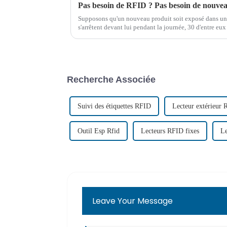
Pas besoin de RFID ? Pas besoin de nouve
Supposons qu'un nouveau produit soit exposé dans un
s'arrêtent devant lui pendant la journée, 30 d'entre eux
mais une seule personne l'achète à la fin. Qu'est-ce que 
Recherche Associée
Suivi des étiquettes RFID
Lecteur extérieur
Outil Esp Rfid
Lecteurs RFID fixes
Le
Leave Your Message