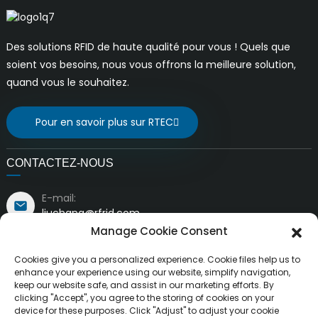
Des solutions RFID de haute qualité pour vous ! Quels que
soient vos besoins, nous vous offrons la meilleure solution,
quand vous le souhaitez.
Pour en savoir plus sur RTEC
CONTACTEZ-NOUS
E-mail:
liuchang@rfrid.com
Adresse:
Manage Cookie Consent
Bâtiment n° 10, Base d'innovation, District scientifique
et d'innovation, Ville de Mianyang, Sichuan, Chine
Cookies give you a personalized experience. Cookie files help us to
621000
enhance your experience using our website, simplify navigation,
keep our website safe, and assist in our marketing efforts. By
clicking "Accept", you agree to the storing of cookies on your
device for these purposes. Click "Adjust" to adjust your cookie