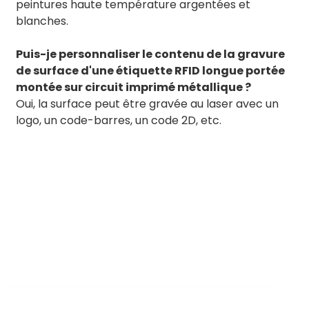
peintures haute température argentées et
blanches.
Puis-je personnaliser le contenu de la gravure
de surface d'une étiquette RFID longue portée
montée sur circuit imprimé métallique ?
Oui, la surface peut être gravée au laser avec un
logo, un code-barres, un code 2D, etc.
BY RTEC
TO KNOW MORE ABOUT RTEC RFID,
PLEASE CONTACT US！
liuchang@rfrid.com