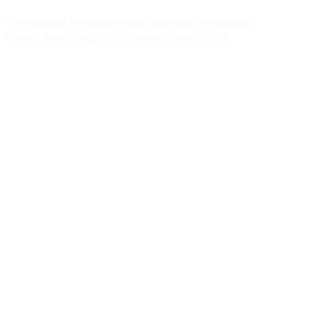
10th Building, Innovation Base, Scientific innovation
District, MianYang City, Sichuan, China 621000
Our experts will solve them in no time.