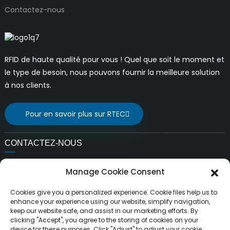
Contactez-nous
RFID de haute qualité pour vous ! Quel que soit le moment et
le type de besoin, nous pouvons fournir la meilleure solution
à nos clients.
Pour en savoir plus sur RTEC
CONTACTEZ-NOUS
E-mail:
Manage Cookie Consent
ventes@rfrid.com
Adresse:
Cookies give you a personalized experience. Cookie files help us to
10e bâtiment, base d'innovation, district d'innovation
enhance your experience using our website, simplify navigation,
keep our website safe, and assist in our marketing efforts. By
scientifique, ville de MianYang, Sichuan, Chine 621000
clicking "Accept", you agree to the storing of cookies on your
device for these purposes. Click "Adjust" to adjust your cookie