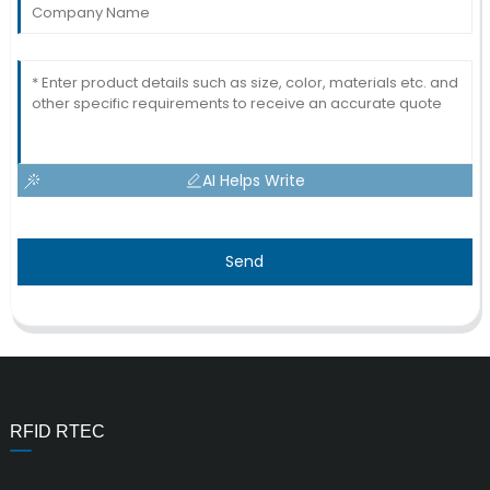
AI Helps Write
Send
RFID RTEC