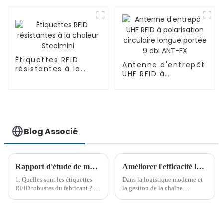
à bas prix LL HS01
Étiquettes RFID
Antenne d'entrepôt
résistantes à la
UHF RFID à
chaleur Steelmini
polarisation
circulaire longue
portée 9 dbi ANT-FX
Blog Associé
Rapport d'étude de marché sur les étiquettes RFID robustes
Améliorer l'efficacité logistique : application de la technologie RFID à la gestion des palettes
1. Quelles sont les étiquettes
Dans la logistique moderne et
RFID robustes du fabricant ? Il
la gestion de la chaîne
n'existe pas de définition
d'approvisionnement, la palette
exacte des « étiquettes RFID
est un outil de transport et de
robustes ». Ce nom n'est qu'une
stockage important, largement
classification faite par des
utilisé dans diverses industries.