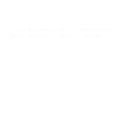
liuchang@rfrid.com
10th Building, Innovation Base, Scientific innovation
District, MianYang City, Sichuan, China 621000
Our experts will solve them in no time.