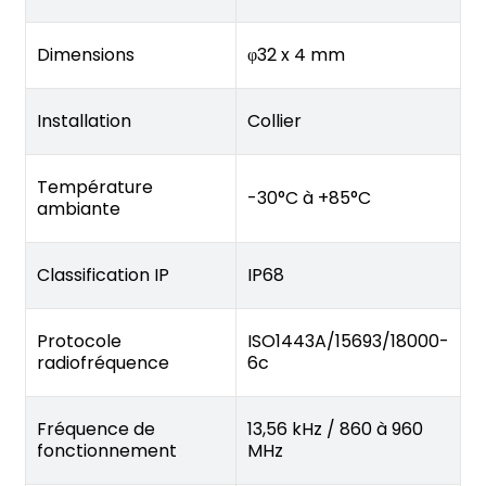
Dimensions
φ32 x 4 mm
Installation
Collier
Température
-30°C à +85°C
ambiante
Classification IP
IP68
Protocole
ISO1443A/15693/18000-
radiofréquence
6c
Fréquence de
13,56 kHz / 860 à 960
fonctionnement
MHz