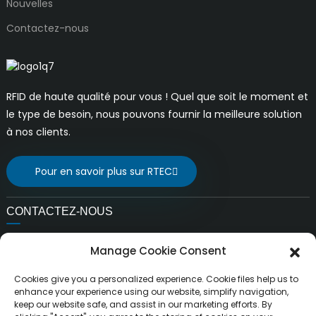
Nouvelles
Contactez-nous
RFID de haute qualité pour vous ! Quel que soit le moment et
le type de besoin, nous pouvons fournir la meilleure solution
à nos clients.
Pour en savoir plus sur RTEC
CONTACTEZ-NOUS
E-mail:
Manage Cookie Consent
ventes@rfrid.com
Adresse:
Cookies give you a personalized experience. Cookie files help us to
10e bâtiment, base d'innovation, district d'innovation
enhance your experience using our website, simplify navigation,
keep our website safe, and assist in our marketing efforts. By
scientifique, ville de MianYang, Sichuan, Chine 621000