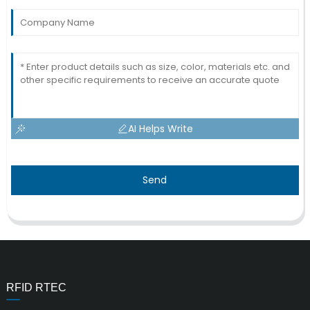
AI Helps Write
Send
RFID RTEC