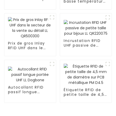
basse température
P-M1005
pour azote liquide
E-S4.7
Incrustation RFID
Prix ​​de gros Inlay
UHF passive de
RFID UHF dans le
petite taille pour
secteur de la vente
bijoux LL QR220075
au détail LL
QR500300
Autocollant RFID
Étiquette RFID de
passif longue
petite taille de 4,5
portée UHF LL
mm de diamètre
Dogbone
sur PCB métallique
PM D4.5