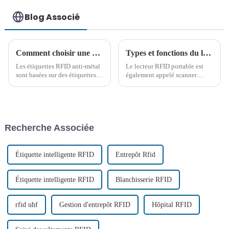
Blog Associé
Comment choisir une étiquette RFID anti-métal ?
Types et fonctions du lecteur RFID portable
Les étiquettes RFID anti-métal
Le lecteur RFID portable est
sont basées sur des étiquettes
également appelé scanner
électroniques ordinaires et
portable RFID et scanner RFID
ajoutent un matériau spécial
portable. La technologie RFID
anti-métal anti-magnétique
(Radio Frequency
absorbant les ondes. Ce
Identification) est une
matériau peut empêcher la
technologie d'identification
Recherche Associée
défaillance de l'adhérence de
automatique qui utilise la
l'étiquette au métal...
radiofréquence...
Étiquette intelligente RFID
Entrepôt Rfid
Étiquette intelligente RFID
Blanchisserie RFID
rfid uhf
Gestion d'entrepôt RFID
Hôpital RFID