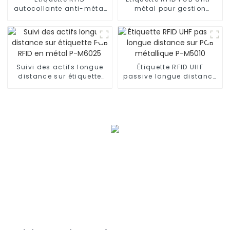
autocollante anti-métal
métal pour gestion
UHF imprimable
d'actifs P-M6030
Ironlabel-P9525
Suivi des actifs longue
Étiquette RFID UHF
distance sur étiquette
passive longue distance
PCB RFID en métal P-
sur PCB métallique P-
M6025
M5010