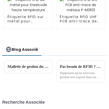
Étiquette RFID sur
Étiquette RFID UHF
métal pour
PCB anti-trace de
Steelcode haute
métaux P-M3613
température
Blog Associé
Mallette de gestion du linge d'hôpital RFID avec étiquettes de blanchisserie RFID
Pas besoin de RFID ? Pas besoin de nouveaux commerces !
Supposons qu'un nouveau
produit soit exposé dans un
magasin de vêtements. 100
clients s'arrêtent devant lui
pendant la journée, 30 d'entre
eux entrent dans la cabine
d'essayage, mais une seule
Recherche Associée
personne l'achète à la fin.
Qu'est-ce que cela signifie ?