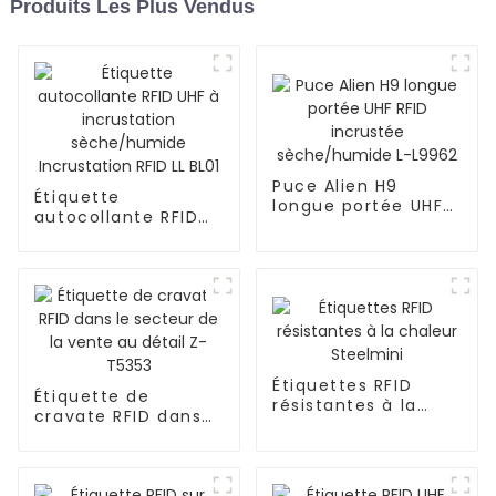
Produits Les Plus Vendus
Puce Alien H9
Étiquette
longue portée UHF
autocollante RFID
RFID incrustée
UHF à incrustation
sèche/humide L-
sèche/humide
L9962
Incrustation RFID LL
BL01
Étiquettes RFID
Étiquette de
résistantes à la
cravate RFID dans
chaleur Steelmini
le secteur de la
vente au détail Z-
T5353