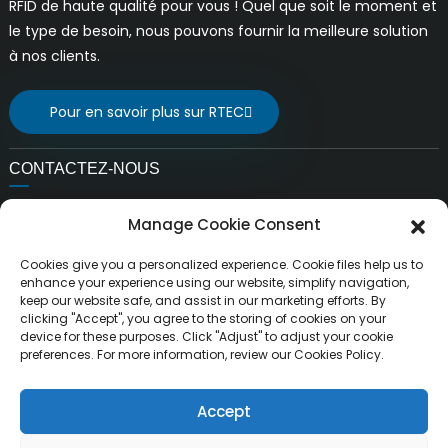
RFID de haute qualité pour vous ! Quel que soit le moment et
le type de besoin, nous pouvons fournir la meilleure solution
à nos clients.
Pour en savoir plus sur RTEC
CONTACTEZ-NOUS
E-mail:
Manage Cookie Consent
ventes@rfrid.com
Adresse:
Cookies give you a personalized experience. Cookie files help us to
10e bâtiment, base d'innovation, district d'innovation
enhance your experience using our website, simplify navigation,
keep our website safe, and assist in our marketing efforts. By
scientifique, ville de MianYang, Sichuan, Chine 621000
clicking "Accept", you agree to the storing of cookies on your
device for these purposes. Click "Adjust" to adjust your cookie
preferences. For more information, review our Cookies Policy.
Accept
Droits d'auteur ©
MianYang RuiTai Intelligent Technology Co.,