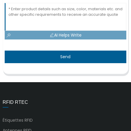
AI Helps Write
Send
RFID RTEC
Étiquettes RFID
Antennes RFID