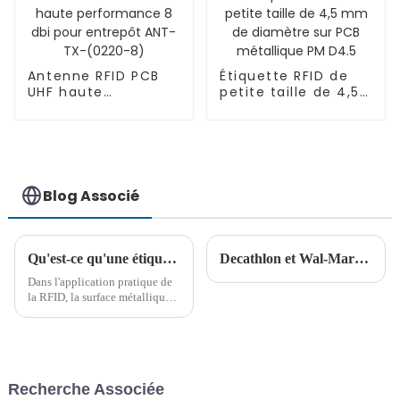
Antenne RFID PCB
Étiquette RFID de
UHF haute
petite taille de 4,5
performance 8 dbi
mm de diamètre
pour entrepôt ANT-
sur PCB métallique
TX-(0220-8)
PM D4.5
Blog Associé
Qu'est-ce qu'une étiquette RFID PCB ?
Decathlon et Wal-Mart ont considérablement réduit leurs coûts et augmenté leur efficacité en s'appuyant sur la RFID !
Dans l'application pratique de
la RFID, la surface métallique
formera un bouclier pour les
étiquettes RFID
conventionnelles, ce qui pose
le problème de l'impossibilité
de lire et d'écrire des données.
Recherche Associée
Afin de surmonter ce problème,