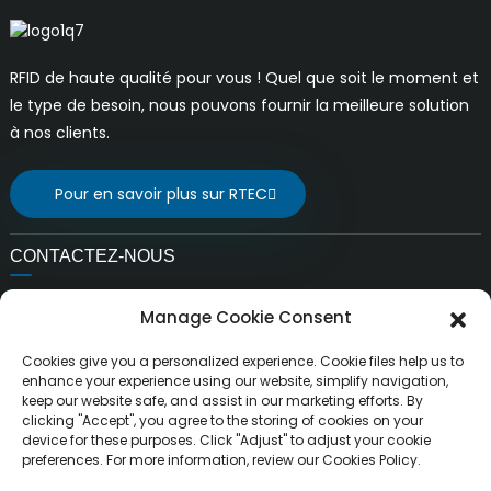
RFID de haute qualité pour vous ! Quel que soit le moment et
le type de besoin, nous pouvons fournir la meilleure solution
à nos clients.
Pour en savoir plus sur RTEC
CONTACTEZ-NOUS
E-mail:
Manage Cookie Consent
ventes@rfrid.com
Adresse:
Cookies give you a personalized experience. Cookie files help us to
10e bâtiment, base d'innovation, district d'innovation
enhance your experience using our website, simplify navigation,
keep our website safe, and assist in our marketing efforts. By
scientifique, ville de MianYang, Sichuan, Chine 621000
clicking "Accept", you agree to the storing of cookies on your
device for these purposes. Click "Adjust" to adjust your cookie
preferences. For more information, review our Cookies Policy.