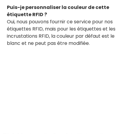
Puis-je personnaliser la couleur de cette
étiquette RFID ?
Oui, nous pouvons fournir ce service pour nos
étiquettes RFID, mais pour les étiquettes et les
incrustations RFID, la couleur par défaut est le
blanc et ne peut pas être modifiée.
BY RTEC
TO KNOW MORE ABOUT RTEC RFID,
PLEASE CONTACT US！
liuchang@rfrid.com