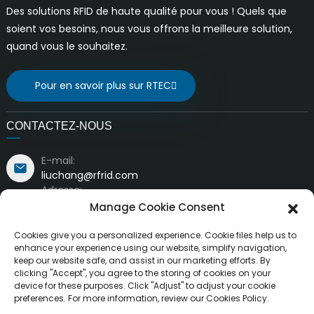
Des solutions RFID de haute qualité pour vous ! Quels que
soient vos besoins, nous vous offrons la meilleure solution,
quand vous le souhaitez.
Pour en savoir plus sur RTEC
CONTACTEZ-NOUS
E-mail:
liuchang@rfrid.com
Adresse:
Bâtiment n° 10, Base d'innovation, District scientifique
Manage Cookie Consent
et d'innovation, Ville de Mianyang, Sichuan, Chine
621000
Cookies give you a personalized experience. Cookie files help us to
enhance your experience using our website, simplify navigation,
keep our website safe, and assist in our marketing efforts. By
clicking "Accept", you agree to the storing of cookies on your
device for these purposes. Click "Adjust" to adjust your cookie
preferences. For more information, review our Cookies Policy.