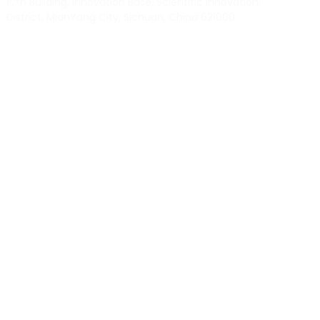
10th Building, Innovation Base, Scientific innovation
District, MianYang City, Sichuan, China 621000
Our experts will solve them in no time.