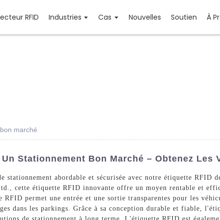
Lecteur RFID
Industries
Cas
Nouvelles
Soutien
À P
t bon marché
 Un Stationnement Bon Marché – Obtenez Les V
de stationnement abordable et sécurisée avec notre étiquette RFID 
., cette étiquette RFID innovante offre un moyen rentable et effica
e RFID permet une entrée et une sortie transparentes pour les véhicu
ages dans les parkings. Grâce à sa conception durable et fiable, l'é
olutions de stationnement à long terme. L'étiquette RFID est égalem