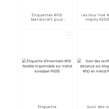
Étiquettes RFID
Lecteur fixe 
Metalcraft pour
Impinj R20
environnements
ports pour in
difficiles Promass
R3900
Étiquette
Suivi des a