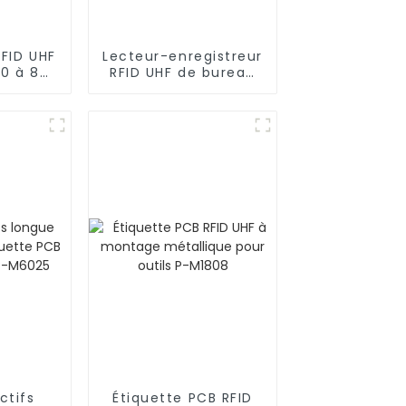
RFID UHF
Lecteur-enregistreur
00 à 8
RFID UHF de bureau
ventaire
avec interface USB
R2600
ctifs
Étiquette PCB RFID