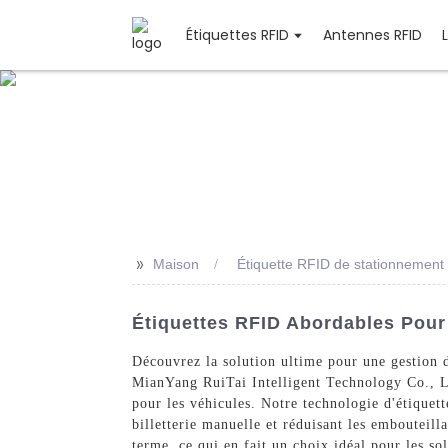
Étiquettes RFID
Antennes RFID
>>
Maison
Étiquette RFID de stationnemen
Étiquettes RFID Abordables Pour
Découvrez la solution ultime pour une gestion 
MianYang RuiTai Intelligent Technology Co., Ltd
pour les véhicules. Notre technologie d'étiquett
billetterie manuelle et réduisant les embouteill
terme, ce qui en fait un choix idéal pour les s