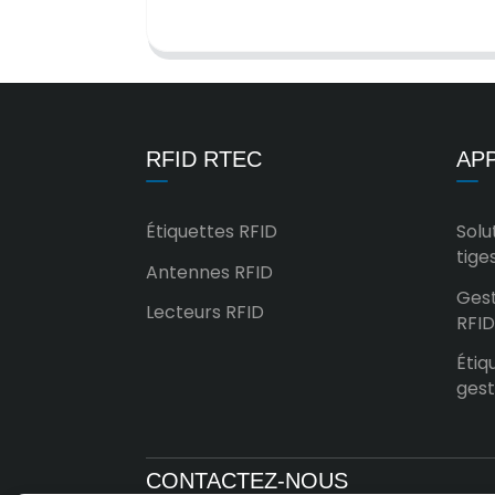
RFID RTEC
APP
Étiquettes RFID
Solu
tige
Antennes RFID
Gest
Lecteurs RFID
RFID
Étiq
gest
CONTACTEZ-NOUS