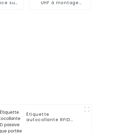
nce sur
UHF à montage
CB RFID
métallique pour
-M6025
outils P-M1808
Étiquette
autocollante RFID
passive longue portée
LL HL01