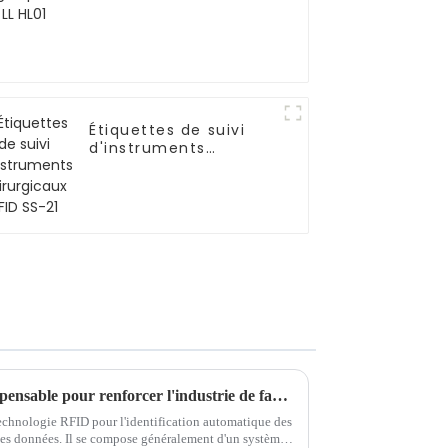
Étiquettes de suivi
d'instruments
chirurgicaux RFID SS-
21
La technologie RFID est indispensable pour renforcer l'industrie de fabrication intelligente
echnologie RFID pour l'identification automatique des
n des données. Il se compose généralement d'un système