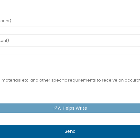
AI Helps Write
Send