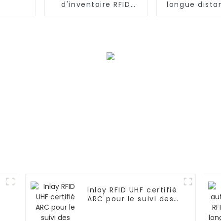
d'inventaire RFID
longue dista
flexible imprimable
étiquette P
sur métal Ironlabel-
en métal P
P5015
Inlay RFID UHF certifié
ARC pour le suivi des
ventes au détail LL
Vortex