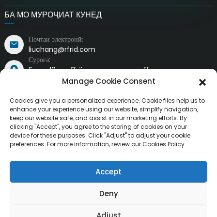
БА МО МУРОҶИАТ КУНЕД
Почтаи электронӣ:
liuchang@rfrid.com
Суроға:
Бинои 10-ум, Пойгоҳи инноватсионӣ, Ноҳияи
инноватсионии илмӣ, шаҳри Мяньян, Сичуан, Чин 621000
Manage Cookie Consent
Cookies give you a personalized experience. Cookie files help us to
enhance your experience using our website, simplify navigation,
keep our website safe, and assist in our marketing efforts. By
clicking "Accept", you agree to the storing of cookies on your
device for these purposes. Click "Adjust" to adjust your cookie
Ҳамаи ҳуқуқҳо ҳифз шудаанд ©
Ширкати технологияи
preferences. For more information, review our Cookies Policy.
Ҳамаи ҳуқуқ маҳфуз аст.
интеллектуалии MianYang RuiTai, Ltd.
Resource
Accept
Харитаи сайт
БЛОГИ БЕҲТАРИН
Deny
Adjust