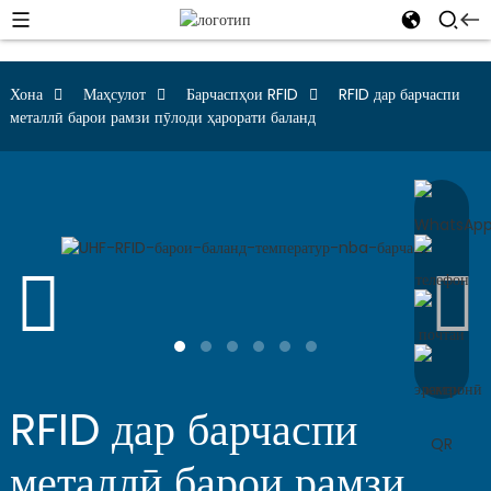
Хона
Маҳсулот
Барчаспҳои RFID
RFID дар барчаспи
металлӣ барои рамзи пӯлоди ҳарорати баланд
RFID дар барчаспи
металлӣ барои рамзи