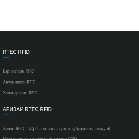
RTEC RFID
Барчаспҳои RFID
Антеннаҳои RFID
Хонандагони RFID
АРИЗАИ RTEC RFID
Ҳалли RFID Tag барои идоракунии қубурҳои пармакунӣ