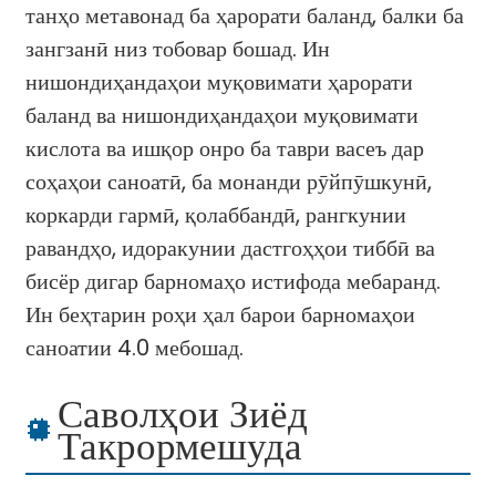
танҳо метавонад ба ҳарорати баланд, балки ба
зангзанӣ низ тобовар бошад. Ин
нишондиҳандаҳои муқовимати ҳарорати
баланд ва нишондиҳандаҳои муқовимати
кислота ва ишқор онро ба таври васеъ дар
соҳаҳои саноатӣ, ба монанди рӯйпӯшкунӣ,
коркарди гармӣ, қолаббандӣ, рангкунии
равандҳо, идоракунии дастгоҳҳои тиббӣ ва
бисёр дигар барномаҳо истифода мебаранд.
Ин беҳтарин роҳи ҳал барои барномаҳои
саноатии 4.0 мебошад.
Саволҳои Зиёд
Такрормешуда