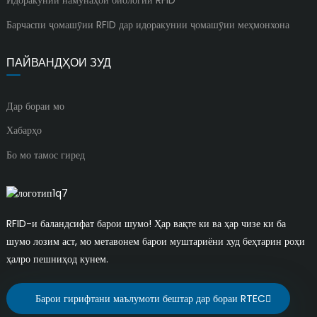
Идоракунии намунаҳои биологии RFID
Барчаспи ҷомашӯии RFID дар идоракунии ҷомашӯии меҳмонхона
ПАЙВАНДҲОИ ЗУД
Дар бораи мо
Хабарҳо
Бо мо тамос гиред
RFID-и баландсифат барои шумо! Ҳар вақте ки ва ҳар чизе ки ба
шумо лозим аст, мо метавонем барои муштариёни худ беҳтарин роҳи
ҳалро пешниҳод кунем.
Барои гирифтани маълумоти бештар дар бораи RTEC