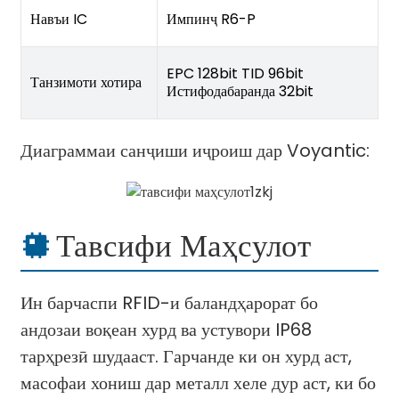
Навъи IC
Импинҷ R6-P
EPC 128bit TID 96bit
Танзимоти хотира
Истифодабаранда 32bit
Диаграммаи санҷиши иҷроиш дар Voyantic:
Тавсифи Маҳсулот
Ин барчаспи RFID-и баландҳарорат бо
андозаи воқеан хурд ва устувори IP68
тарҳрезӣ шудааст. Гарчанде ки он хурд аст,
масофаи хониш дар металл хеле дур аст, ки бо