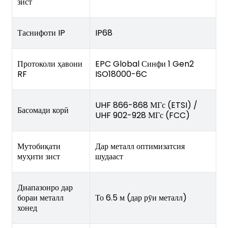
зист
Таснифоти IP
IP68
Протоколи ҳавоии
EPC Global Синфи 1 Gen2
RF
ISO18000-6C
UHF 866-868 МГс (ETSI) /
Басомади корӣ
UHF 902-928 МГс (FCC)
Мутобиқати
Дар металл оптимизатсия
муҳити зист
шудааст
Диапазонро дар
бораи металл
То 6.5 м (дар рӯи металл)
хонед