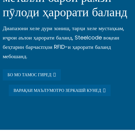
пӯлоди ҳарорати баланд
Диапазони хеле дури хониш, тарҳи хеле мустаҳкам,
иҷрои аълои ҳарорати баланд, Steelcode воқеан
беҳтарин барчаспҳои RFID-и ҳарорати баланд
мебошанд.
БО МО ТАМОС ГИРЕД
ВАРАҚАИ МАЪЛУМОТРО ЗЕРКАШӢ КУНЕД