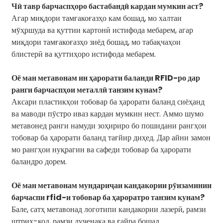
Чӣ тавр барчаспҳоро бастабандӣ кардан мумкин аст?
Агар миқдори тамғакоғазҳо кам бошад, мо халтаи
мӯҳршуда ва қуттии картонӣ истифода мебарем, агар
миқдори тамғакоғазҳо зиёд бошад, мо табақчаҳои
блистерӣ ва қуттиҳоро истифода мебарем.
Оё ман метавонам ин ҳарорати баланди RFID-ро дар
ранги барчаспҳои металлӣ танзим кунам?
Аксари пластикҳои тобовар ба ҳарорати баланд сиёҳанд
ва маводи пӯстро иваз кардан мумкин нест. Аммо шумо
метавонед ранги намуди зоҳириро бо пошидани рангҳои
тобовар ба ҳарорати баланд тағйир диҳед. Дар айни замон
мо рангҳои нуқрагин ва сафеди тобовар ба ҳарорати
баландро дорем.
Оё ман метавонам мундариҷаи кандакории рӯизаминии
барчаспи rfid-и тобовар ба ҳароратро танзим кунам?
Бале, сатҳ метавонад логотипи кандакории лазерӣ, рамзи
штрих-код, рамзи дученака ва ғайра бошад.