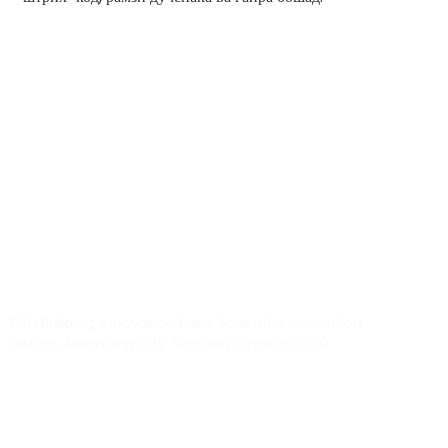
BY RTEC
TO KNOW MORE ABOUT RTEC RFID,
PLEASE CONTACT US！
liuchang@rfrid.com
10th Building, Innovation Base, Scientific innovation
District, MianYang City, Sichuan, China 621000
Our experts will solve them in no time.