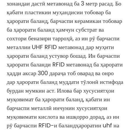
хонандаи дастӣ метавонад ба 3 метр расад. Бо
қабати пластикии муҳандисии тобовар ба
ҳарорати баланд, барчаспи керамикаи тобовар
ба ҳарорати баланд ҳамчун субстрат ва
сохтори беназири тарроҳӣ, аз ин рӯ барчаспи
металлии UHF RFID метавонад дар муҳити
ҳарорати баланд устувор бошад. Ин барчаспи
ҳарорати баланди RFID метавонад ба ҳарорати
ҳадди аксар 300 дараҷа тоб оварад ва онро
дар ҳарорати баланд муддати тӯлонӣ истифода
бурдан мумкин аст. Илова бар хусусиятҳои
муқовимат ба ҳарорати баланд, қабати ин
барчаспи металлӣ инчунин хусусиятҳои
муқовимати кислота ва ишқорро дорад, аз ин
рӯ барчаспи RFID-и баландҳароратии uhf на