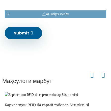
AI Helps Write
Submit
Маҳсулоти марбут
Барчаспҳои RFID ба гармӣ тобовар Steelmini