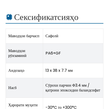
Сексификатсияҳо
Маводҳои барчасп
Сафолӣ
Маводҳои
PA6+GF
рӯизаминӣ
Андозаҳо
13 x 38 x 7.7 мм
Сӯрохи парчин Φ3.4 мм /
Насб
қатрони эпоксидии баландсифат
Ҳарорати муҳити
-30°C то +300°C