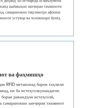
ух диҳанд. Бо истифода аз маълумоти
онанд шабакаҳои занҷираи таъминоти
нд, самаранокии тақсимотро афзоиш
миноти устувор ва чолоконаро бунёд
мот ва фаҳмишҳо
аи RFID метавонад барои таҳлили
вад, ки ба истеҳсолкунандагон
 бораи равандҳои истеҳсолӣ,
а самаранокии занҷираи таъминот