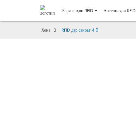
Барчаспҳои RFID
Антеннаҳои RFID
Хона
RFID дар саноат 4.0
RFID дар саноат 4.0
Технологияи RFID барои тиҷоратҳое, ки дар 
пешниҳод мекунад ва ба онҳо имкон медиҳад,
амалиётӣ, чолокӣ ва намоёнии бештар ба даст