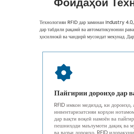
Фоидаҳои Техн
Технологияи RFID дар заминаи Industry 4.0,
дар табдили рақамӣ ва автоматикунонии рава
ҳосилнокӣ ва чандирӣ мусоидат мекунад. Дар
Пайгирии дороиҳо дар в
RFID имкон медиҳад, ки дороиҳо, 
инвентаризатсияи корҳои нотамом
дар вақти воқеӣ намоён ва пайгир
пешниҳоди маълумоти дақиқ ва м
ва вазъи дороиҳо, RFID идоракун