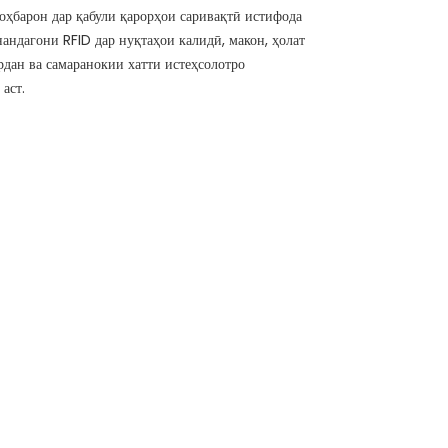
роҳбарон дар қабули қарорҳои саривақтӣ истифода
нандагони RFID дар нуқтаҳои калидӣ, макон, ҳолат
рдан ва самаранокии хатти истеҳсолотро
аст.