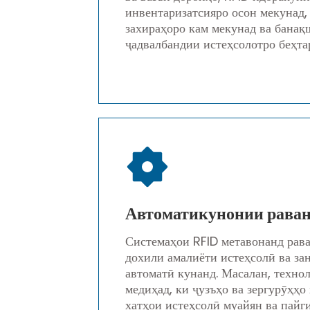
инвентаризатсияро осон мекунад,
захираҳоро кам мекунад ва банақ
ҷадвалбандии истеҳсолотро беҳта
Автоматикунонии раван
Системаҳои RFID метавонанд рава
дохили амалиёти истеҳсолӣ ва за
автоматӣ кунанд. Масалан, техно
медиҳад, ки ҷузъҳо ва зергурӯҳҳо
хатҳои истеҳсолӣ муайян ва пайг