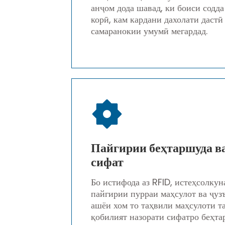
анҷом дода шавад, ки боиси содд
корӣ, кам кардани дахолати дастӣ
самаранокии умумӣ мегардад.
Пайгирии беҳтаршуда ва
сифат
Бо истифода аз RFID, истеҳсолку
пайгирии пурраи маҳсулот ва ҷуз
ашёи хом то таҳвили маҳсулоти та
қобилият назорати сифатро беҳта