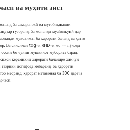
часп ва муҳити зист
авонанд ба самаранокӣ ва мутобиқшавии
ландтар гузоранд, ба монанди муайянкунӣ дар
 монанди муқовимат ба ҳарорати баланд ва ҳатто
қор. Ва силсилаи tag-и RFID-и мо -- пӯлоди
а осонӣ бо чунин мушкилот мубориза барад.
спҳои керамикии ҳарорати баландро ҳамчун
и тазриқӣ истифода мебаранд, ба ҳарорати
тоб меоранд, ҳарорат метавонад ба 300 дараҷа
арчасп.