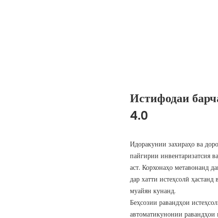
Истифодаи барч
4.0
Идоракунии захираҳо ва доро
пайгирии инвентаризатсия в
аст. Корхонаҳо метавонанд д
дар хатти истеҳсолӣ ҳастанд 
муайян кунанд.
Беҳсозии равандҳои истеҳсол
автоматикунонии равандҳои 