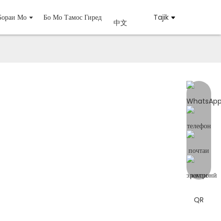
Бораи Мо
Бо Мо Тамос Гиред
Tajik
中文
ранокии