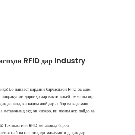
аспҳои RFID дар Industry
иҳо: Бо пайваст кардани барчаспҳои RFID ба ашё,
а идоракунии дороиҳо дар вақти воқеӣ имконпазир
ақиқ донанд, ки кадом ашё дар анбор ва кадомаш
ва метавонанд зуд он чизеро, ки лозим аст, пайдо ва
ӣ: Технологияи RFID метавонад барои
истеҳсолӣ ва пешниҳоди маълумоти дақиқ дар