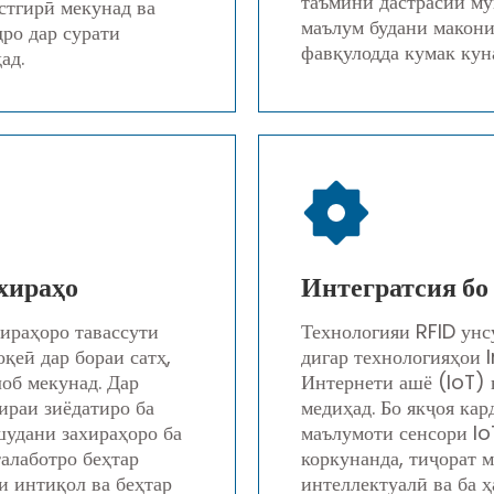
таъмини дастрасии му
стгирӣ мекунад ва
маълум будани макони
дро дар сурати
фавқулодда кумак кун
ад.
хираҳо
Интегратсия бо 
ираҳоро тавассути
Технологияи RFID унс
қеӣ дар бораи сатҳ,
дигар технологияҳои 
лоб мекунад. Дар
Интернети ашё (IoT) 
ираи зиёдатиро ба
медиҳад. Бо якҷоя ка
шудани захираҳоро ба
маълумоти сенсори Io
талаботро беҳтар
коркунанда, тиҷорат 
и интиқол ва беҳтар
интеллектуалӣ ва ба ҳ