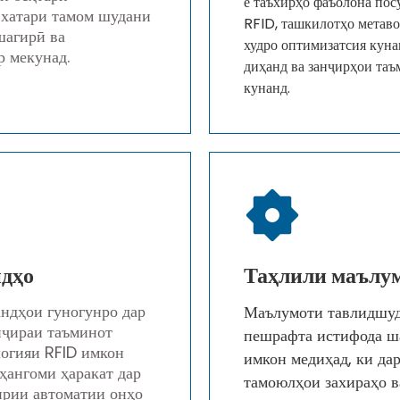
ё таъхирҳо фаъолона пос
 хатари тамом шудани
RFID, ташкилотҳо метав
шагирӣ ва
худро оптимизатсия куна
р мекунад.
диҳанд ва занҷирҳои таъ
кунанд.
дҳо
Таҳлили маълу
ндҳои гуногунро дар
Маълумоти тавлидшуд
нҷираи таъминот
пешрафта истифода ша
логияи RFID имкон
имкон медиҳад, ки дар
 ҳангоми ҳаракат дар
тамоюлҳои захираҳо в
ирии автоматии онҳо