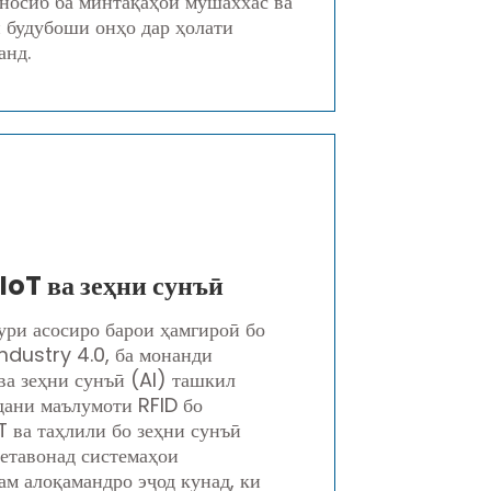
носиб ба минтақаҳои мушаххас ва
 будубоши онҳо дар ҳолати
анд.
IoT ва зеҳни сунъӣ
ури асосиро барои ҳамгироӣ бо
Industry 4.0, ба монанди
ва зеҳни сунъӣ (AI) ташкил
рдани маълумоти RFID бо
T ва таҳлили бо зеҳни сунъӣ
метавонад системаҳои
ам алоқамандро эҷод кунад, ки