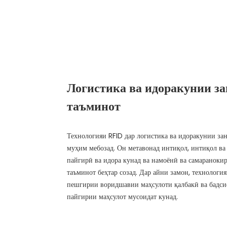
Логистика ва идоракунии з
таъминот
Технологияи RFID дар логистика ва идоракунии з
муҳим мебозад. Он метавонад интиқол, интиқол в
пайгирӣ ва идора кунад ва намоёнӣ ва самараноки
таъминот беҳтар созад. Дар айни замон, технологи
пешгирии воридшавии маҳсулоти қалбакӣ ва бадсиф
пайгирии маҳсулот мусоидат кунад.