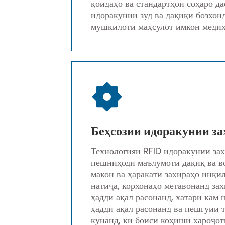
қоидаҳо ва стандартҳои соҳаро да
идоракунии зуд ва дақиқи бозхон
мушкилоти маҳсулот имкон медиҳ
Беҳсозии идоракунии за
Технологияи RFID идоракунии зах
пешниҳоди маълумоти дақиқ ва во
макон ва ҳаракати захираҳо инқи
натиҷа, корхонаҳо метавонанд зах
ҳадди ақал расонанд, хатари кам 
ҳадди ақал расонанд ва пешгӯии 
кунанд, ки боиси коҳиши хароҷот