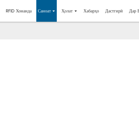
RFID Хонанда
Саноат
Ҳолат
Хабарҳо
Дастгирӣ
Дар 
заминаи Industry 4.0 фаъолият мекунанд, бартариҳои назаррасро
 ки дар тамоми амалиёти истеҳсолӣ ва занҷираи таъминот сама
 оранд.