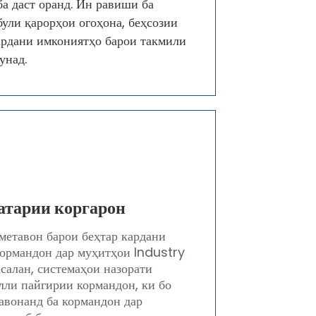
 даст оранд. Ин равиши ба
були қарорҳои огоҳона, беҳсозии
ардани имкониятҳо барои такмили
унад.
хатарии коргарон
метавон барои беҳтар кардани
кормандон дар муҳитҳои Industry
салан, системаҳои назорати
алли пайгирии кормандон, ки бо
авонанд ба кормандон дар