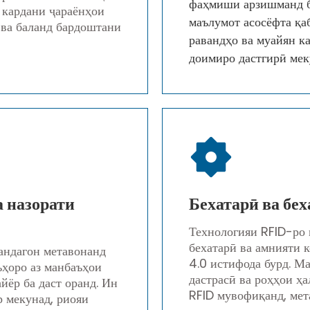
фаҳмиши арзишманд ба
а кардани ҷараёнҳои
маълумот асосёфта қа
 ва баланд бардоштани
равандҳо ва муайян к
доимиро дастгирӣ мек
 назорати
Бехатарӣ ва бе
Технологияи RFID-ро 
бехатарӣ ва амнияти 
нандагон метавонанд
4.0 истифода бурд. Ма
ъҳоро аз манбаъҳои
дастрасӣ ва роҳҳои ҳ
йёр ба даст оранд. Ин
RFID мувофиқанд, мет
р мекунад, риояи