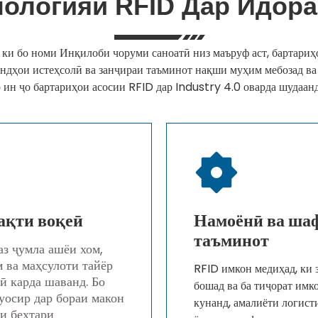
ологияи RFID Дар Идор
 ки бо номи Инқилоби чоруми саноатӣ низ маъруф аст, бартари
ндҳои истеҳсолӣ ва занҷираи таъминот нақши муҳим мебозад ва
 ин ҷо бартариҳои асосии RFID дар Industry 4.0 оварда шудаанд
ақти воқеӣ
Намоёнӣ ва ша
таъминот
аз ҷумла ашёи хом,
 ва маҳсулоти тайёр
RFID имкон медиҳад, ки
ӣ карда шаванд. Бо
бошад ва ба тиҷорат имко
уосир дар бораи макон
кунанд, амалиёти логист
ии беҳтари