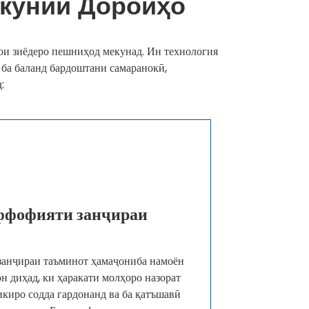
акунии Дороиҳо
ҳои зиёдеро пешниҳод мекунад. Ин технология
 ба баланд бардоштани самаранокӣ,
:
ффофияти занҷираи
 занҷираи таъминот ҳамаҷониба намоён
н диҳад, ки ҳаракати молҳоро назорат
икиро содда гардонанд ва ба қатъшавӣ