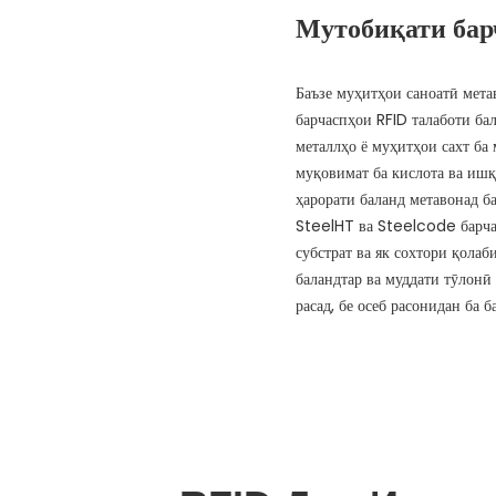
Мутобиқати бар
Баъзе муҳитҳои саноатӣ мет
барчаспҳои RFID талаботи ба
металлҳо ё муҳитҳои сахт ба
муқовимат ба кислота ва иш
ҳарорати баланд метавонад б
SteelHT ва Steelcode барча
субстрат ва як сохтори қолаб
баландтар ва муддати тӯлонӣ 
расад, бе осеб расонидан ба б