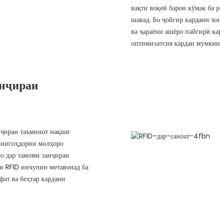
вақти воқеӣ барои кӯмак ба 
шавад. Бо ҷойгир кардани хо
ва ҷараёни ашёро пайгирӣ ка
оптимизатсия кардан мумкин 
анҷираи
анҷираи таъминот нақши
а нигоҳдории молҳоро
ро дар тамоми занҷираи
яи RFID инчунин метавонад ба
ат ва беҳтар кардани