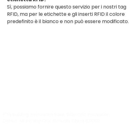
Sì, possiamo fornire questo servizio per i nostri tag
RFID, ma per le etichette e gli inserti RFID il colore
predefinito è il bianco e non può essere modificato.
BY RTEC
TO KNOW MORE ABOUT RTEC RFID,
PLEASE CONTACT US！
liuchang@rfrid.com
10th Building, Innovation Base, Scientific innovation
District, MianYang City, Sichuan, China 621000