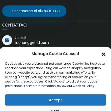
Per saperne di più su RTEC
CONTATTACI
E-mail:
liuchang@rfrid.com
Indirizzo:
Edificio 10, Base per l'innovazione, Distretto scientifico
Manage Cookie Consent
e dell'innovazione, Città di Mianyang, Sichuan, Cina
621000
Cookies give you a personalized experience. Cookie files help us to
enhance your experience using our website, simplify navigation,
keep our website safe, and assist in our marketing efforts. By
clicking "Accept", you agree to the storing of cookies on your
device for these purposes. Click "Adjust" to adjust your cookie
preferences. For more information, review our Cookies Policy.
Copyright ©
MianYang RuiTai Intelligent Technology Co., Ltd.
Accept
Tutti i diritti riservati.
Resource
Mappa del sito
IL MIGLIOR BLOG