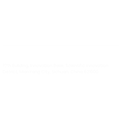
BY RTEC
TO KNOW MORE ABOUT RTEC RFID,
PLEASE CONTACT US！
liuchang@rfrid.com
10th Building, Innovation Base, Scientific innovation
District, MianYang City, Sichuan, China 621000
Our experts will solve them in no time.