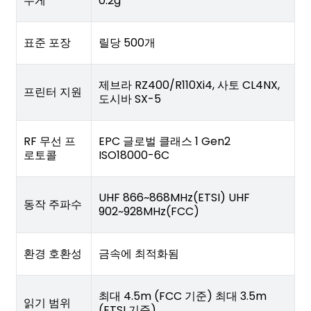
무게
0.2g
표준 포장
릴당 500개
제브라 RZ400/R110Xi4, 사토 CL4NX,
프린터 지원
도시바 SX-5
RF 무선 프
EPC 글로벌 클래스 1 Gen2
로토콜
ISO18000-6C
UHF 866~868MHz(ETSI) UHF
동작 주파수
902~928MHz(FCC)
환경 호환성
금속에 최적화됨
최대 4.5m (FCC 기준) 최대 3.5m
읽기 범위
(ETSI 기준)