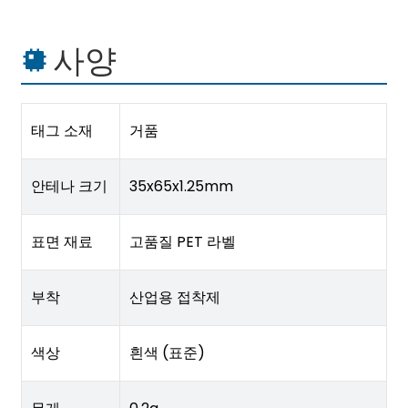
사양
태그 소재
거품
안테나 크기
35x65x1.25mm
표면 재료
고품질 PET 라벨
부착
산업용 접착제
색상
흰색 (표준)