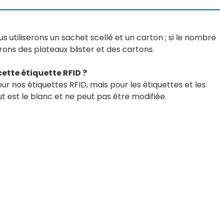
us utiliserons un sachet scellé et un carton ; si le nombre
erons des plateaux blister et des cartons.
cette étiquette RFID ?
ur nos étiquettes RFID, mais pour les étiquettes et les
ut est le blanc et ne peut pas être modifiée.
Our experts will solve them 
ORE