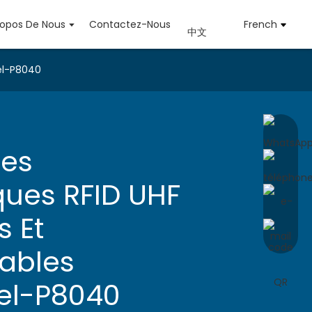
ropos De Nous
Contactez-Nous
French
中文
bel-P8040
tes
ques RFID UHF
s Et
ables
bel-P8040