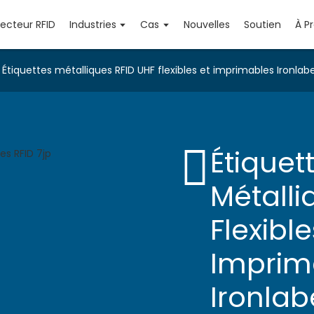
Lecteur RFID
Industries
Cas
Nouvelles
Soutien
À P
Étiquettes métalliques RFID UHF flexibles et imprimables Ironla
Étiquet
Métalli
Flexible
Imprim
Ironla