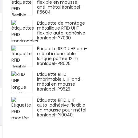
flexible en mousse
anti-métal Ironlabel-
P6604
Étiquette de montage
métallique RFID UHF
flexible auto-adhésive
Ironlabel-P7030
Étiquette RFID UHF anti-
métal imprimable
longue portée 12 m
Ironlabel-P8025
Étiquette RFID
imprimable UHF anti-
métal en mousse
Ironlabel-P9525
Étiquette RFID UHF
auto-adhésive flexible
en mousse pour métal
Ironlabel-P10040