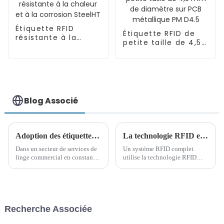
Étiquette RFID
Étiquette RFID de
résistante à la
petite taille de 4,5
chaleur et à la
mm de diamètre
corrosion SteelHT
sur PCB métallique
PM D4.5
Blog Associé
Adoption des étiquettes RFID pour le linge : l'avenir de la gestion des stocks pour les entreprises de linge commercial
La technologie RFID est indispensable pour renforcer l'industrie de fabrication intelligente
Dans un secteur de services de
Un système RFID complet
linge commercial en constante
utilise la technologie RFID
évolution, il est essentiel de
pour l'identification
garder une longueur d'avance.
automatique des objets, la
L'une des avancées les plus
collecte et la transmission des
importantes de ces dernières
données. Il se compose
années a été l'adoption de la
généralement d'un système
Recherche Associée
radio...
informatique, d'un lecteur
RFID...