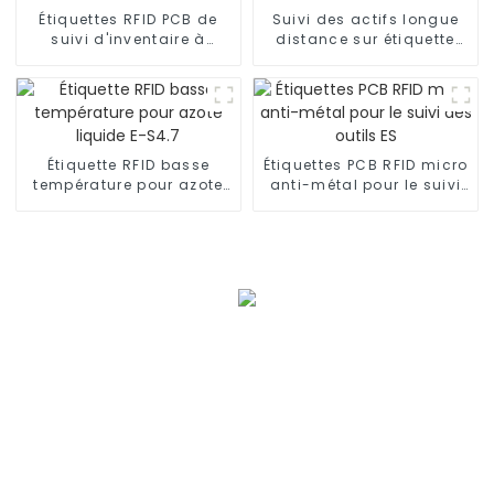
Étiquettes RFID PCB de
Suivi des actifs longue
suivi d'inventaire à
distance sur étiquette
longue portée P-M8020
PCB RFID en métal P-
M6025
Étiquette RFID basse
Étiquettes PCB RFID micro
température pour azote
anti-métal pour le suivi
liquide E-S4.7
des outils ES