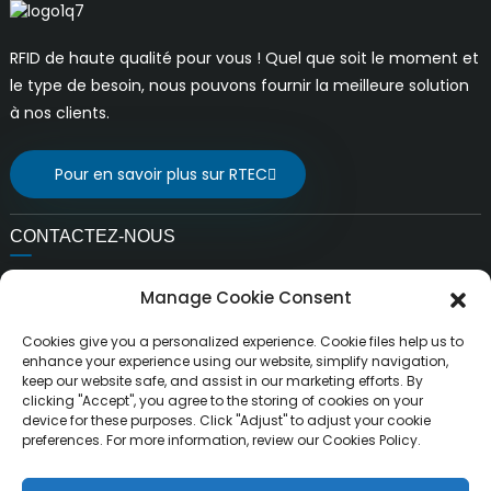
RFID de haute qualité pour vous ! Quel que soit le moment et
le type de besoin, nous pouvons fournir la meilleure solution
à nos clients.
Pour en savoir plus sur RTEC
CONTACTEZ-NOUS
E-mail:
Manage Cookie Consent
ventes@rfrid.com
Adresse:
Cookies give you a personalized experience. Cookie files help us to
10e bâtiment, base d'innovation, district d'innovation
enhance your experience using our website, simplify navigation,
keep our website safe, and assist in our marketing efforts. By
scientifique, ville de MianYang, Sichuan, Chine 621000
clicking "Accept", you agree to the storing of cookies on your
device for these purposes. Click "Adjust" to adjust your cookie
preferences. For more information, review our Cookies Policy.