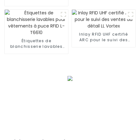
RFID à prix d'usine
Ironlabel-P6025
Inlay RFID UHF certifié
ARC pour le suivi des
Étiquettes de
ventes au détail LL Vortex
blanchisserie lavables
pour vêtements à puce
RFID L-T6610