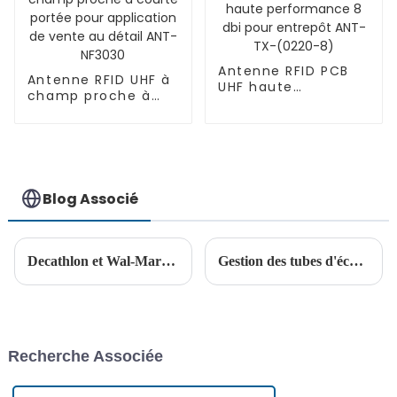
Antenne RFID PCB
Antenne RFID UHF à
UHF haute
champ proche à
performance 8 dbi
courte portée pour
pour entrepôt ANT-
application de
TX-(0220-8)
vente au détail
ANT-NF3030
Blog Associé
Decathlon et Wal-Mart ont considérablement réduit leurs coûts et augmenté leur efficacité en s'appuyant sur la RFID !
Gestion des tubes d'échantillons avec la technologie RFID
Recherche Associée