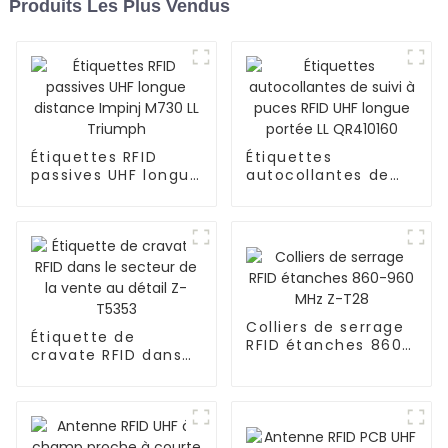
Produits Les Plus Vendus
Étiquettes RFID
Étiquettes
passives UHF longue
autocollantes de
distance Impinj
suivi à puces RFID
M730 LL Triumph
UHF longue portée
LL QR410160
Colliers de serrage
Étiquette de
RFID étanches 860-
cravate RFID dans
960 MHz Z-T28
le secteur de la
vente au détail Z-
T5353