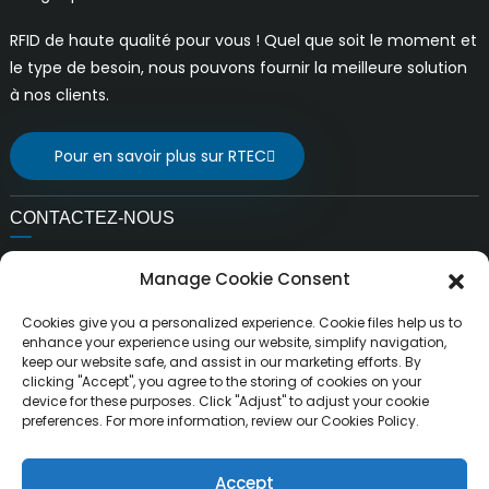
RFID de haute qualité pour vous ! Quel que soit le moment et
le type de besoin, nous pouvons fournir la meilleure solution
à nos clients.
Pour en savoir plus sur RTEC
CONTACTEZ-NOUS
E-mail:
Manage Cookie Consent
ventes@rfrid.com
Adresse:
Cookies give you a personalized experience. Cookie files help us to
10e bâtiment, base d'innovation, district d'innovation
enhance your experience using our website, simplify navigation,
keep our website safe, and assist in our marketing efforts. By
scientifique, ville de MianYang, Sichuan, Chine 621000
clicking "Accept", you agree to the storing of cookies on your
device for these purposes. Click "Adjust" to adjust your cookie
preferences. For more information, review our Cookies Policy.
Accept