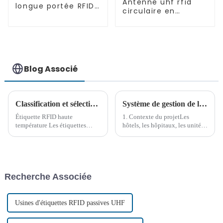
Antenne uhf rfid
longue portée RFID
circulaire en
UHF 5dbi ANT-SW
céramique 860-960
PLUS
MHz 4 dbi ANT-CR
Blog Associé
Classification et sélection des étiquettes RFID haute température
Système de gestion de location de blanchisserie RFID : la clé de l'efficacité
Étiquette RFID haute
1. Contexte du projetLes
température Les étiquettes
hôtels, les hôpitaux, les unités
RFID haute température
gouvernementales et les
conviennent à la gestion de
entreprises de lavage
certains équipements et
professionnelles doivent gérer
composants dans des
des milliers de vêtements de
environnements à haute
travail et de linge à remettre,
Recherche Associée
température, tels que la gestion
laver, repasser, nettoyer...
des moules, les ressorts
automobiles...
Usines d'étiquettes RFID passives UHF