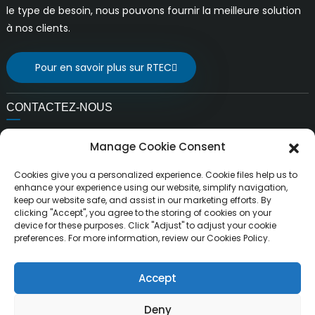
le type de besoin, nous pouvons fournir la meilleure solution
à nos clients.
Pour en savoir plus sur RTEC
CONTACTEZ-NOUS
E-mail:
Manage Cookie Consent
ventes@rfrid.com
Adresse:
Cookies give you a personalized experience. Cookie files help us to
10e bâtiment, base d'innovation, district d'innovation
enhance your experience using our website, simplify navigation,
keep our website safe, and assist in our marketing efforts. By
scientifique, ville de MianYang, Sichuan, Chine 621000
clicking "Accept", you agree to the storing of cookies on your
device for these purposes. Click "Adjust" to adjust your cookie
preferences. For more information, review our Cookies Policy.
Accept
Droits d'auteur ©
MianYang RuiTai Intelligent Technology Co.,
Tous droits réservés.
Ltd.
Deny