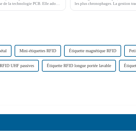
ase de la technologie PCB. Elle adopte
les plus chronophages. La gestion tradi
le problème que pose l'étiquette RFID
enregistrement manuel ou par lecture d
étal
Mini-étiquettes RFID
Étiquette magnétique RFID
Peti
s RFID UHF passives
Étiquette RFID longue portée lavable
Étique