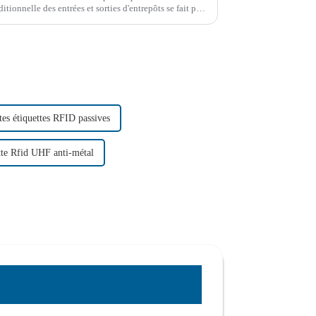
tionnelle des entrées et sorties d'entrepôts se fait par
e codes-barres un par un, ...
tes étiquettes RFID passives
tte Rfid UHF anti-métal