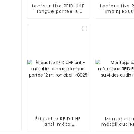
Lecteur fixe RFID UHF
Lecteur fixe 
longue portée 16
Impinj R20
ports 860 MHz-960
ports longue
MHz R3800
R3700
Étiquette RFID UHF
Montage su
anti-métal
métallique R
imprimable longue
pour le sui