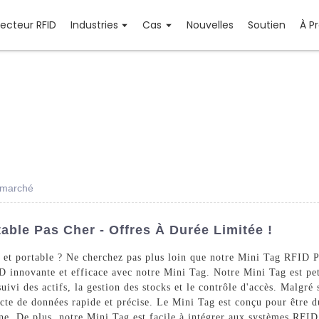
Lecteur RFID
Industries
Cas
Nouvelles
Soutien
À P
n marché
able Pas Cher - Offres À Durée Limitée !
et portable ? Ne cherchez pas plus loin que notre Mini Tag RFID P
innovante et efficace avec notre Mini Tag. Notre Mini Tag est petit
vi des actifs, la gestion des stocks et le contrôle d'accès. Malgré s
te de données rapide et précise. Le Mini Tag est conçu pour être dur
nne. De plus, notre Mini Tag est facile à intégrer aux systèmes RFID 