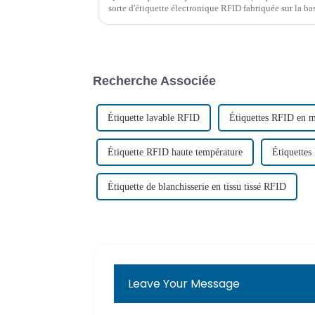
sorte d'étiquette électronique RFID fabriquée sur la b
une conception d'antenne spéciale, qui peut résoudre 
ordinaire.
Recherche Associée
Étiquette lavable RFID
Étiquettes RFID en m
Étiquette RFID haute température
Étiquette
Étiquette de blanchisserie en tissu tissé RFID
Leave Your Message