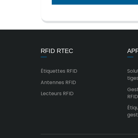
RFID RTEC
APP
Étiquettes RFID
Solu
tige
Antennes RFID
Gest
Lecteurs RFID
RFID
Étiq
gest