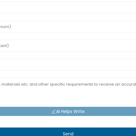
AI Helps Write
Send