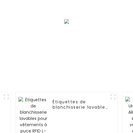
portée 12 m
outils P-
Ironlabel-P8025
Étiquettes de
blanchisserie lavables
pour vêtements à
puce RFID L-T6610