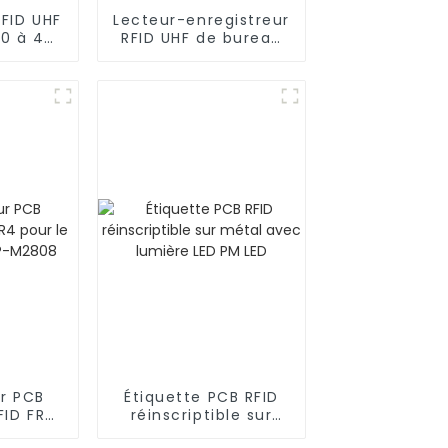
RFID UHF
Lecteur-enregistreur
00 à 4
RFID UHF de bureau
 portée
avec interface USB
R2600
r PCB
Étiquette PCB RFID
FID FR4
réinscriptible sur
vi des
métal avec lumière