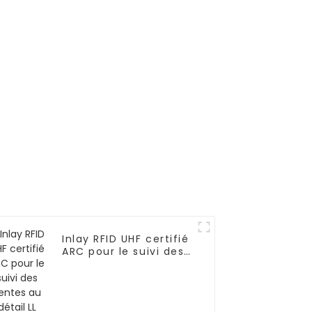
M2808
LED PM LED
Inlay RFID UHF certifié
ARC pour le suivi des
ventes au détail LL
Vortex