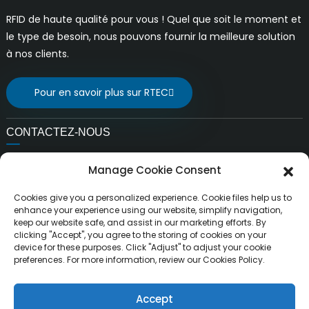
RFID de haute qualité pour vous ! Quel que soit le moment et
le type de besoin, nous pouvons fournir la meilleure solution
à nos clients.
Pour en savoir plus sur RTEC
CONTACTEZ-NOUS
E-mail:
Manage Cookie Consent
ventes@rfrid.com
Adresse:
Cookies give you a personalized experience. Cookie files help us to
10e bâtiment, base d'innovation, district d'innovation
enhance your experience using our website, simplify navigation,
keep our website safe, and assist in our marketing efforts. By
scientifique, ville de MianYang, Sichuan, Chine 621000
clicking "Accept", you agree to the storing of cookies on your
device for these purposes. Click "Adjust" to adjust your cookie
preferences. For more information, review our Cookies Policy.
Accept