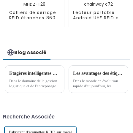
Colliers de serrage
Lecteur portable
RFID étanches 860-
Android UHF RFID et
960 MHz Z-T28
QR chainway c72
Blog Associé
Étagères intelligentes RFID dans les applications de gestion d'entrepôt et avantages
Les avantages des étiquettes RFID UHF haute température
Dans le domaine de la gestion
Dans le monde en évolution
logistique et de l'entreposage
rapide d'aujourd'hui, les
modernes, l'innovation
entreprises recherchent
technologique continue de
constamment des solutions
conduire l'industrie vers une
innovantes pour améliorer leurs
direction plus efficace et plus
opérations. L'une de ces
intelligente. Parmi elles, la
solutions qui a gagné en
Recherche Associée
RFID (Radio Frequency I...
popularité ces dernières années
est l'utilisation de ...
Fabricant d'étiquettes RFID sur métal