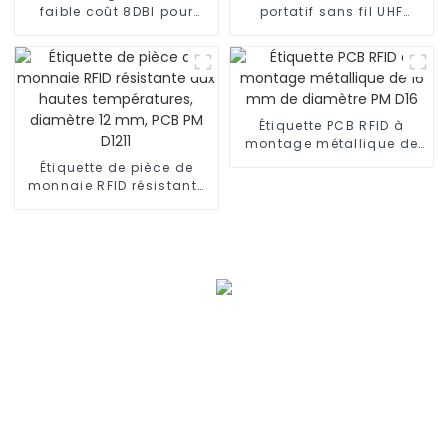
faible coût 8DBI pour
portatif sans fil UHF
extérieur R2228
longue portée Bluetooth
R65
Étiquette PCB RFID à
montage métallique de
16 mm de diamètre PM
Étiquette de pièce de
D16
monnaie RFID résistante
aux hautes températures,
diamètre 12 mm, PCB PM
D1211