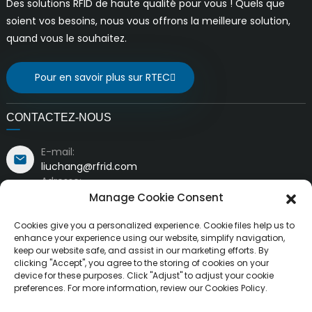
Des solutions RFID de haute qualité pour vous ! Quels que
soient vos besoins, nous vous offrons la meilleure solution,
quand vous le souhaitez.
Pour en savoir plus sur RTEC
CONTACTEZ-NOUS
E-mail:
liuchang@rfrid.com
Adresse:
Bâtiment n° 10, Base d'innovation, District scientifique
Manage Cookie Consent
et d'innovation, Ville de Mianyang, Sichuan, Chine
621000
Cookies give you a personalized experience. Cookie files help us to
enhance your experience using our website, simplify navigation,
keep our website safe, and assist in our marketing efforts. By
clicking "Accept", you agree to the storing of cookies on your
device for these purposes. Click "Adjust" to adjust your cookie
preferences. For more information, review our Cookies Policy.