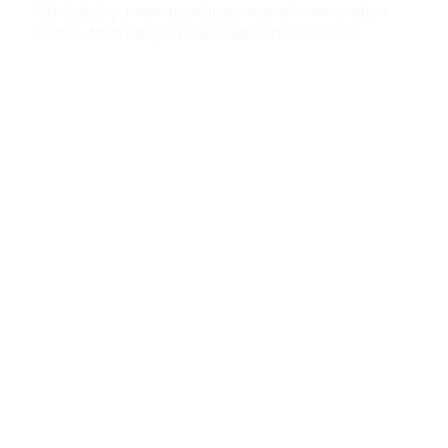
10th Building, Innovation Base, Scientific innovation
District, MianYang City, Sichuan, China 621000
Our experts will solve them in no time.