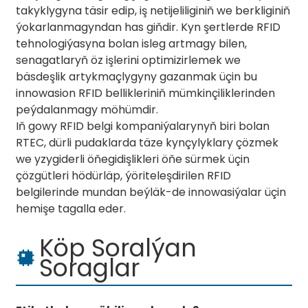
takyklygyna täsir edip, iş netijeliliginiň we berkliginiň
ýokarlanmagyndan has giňdir. Kyn şertlerde RFID
tehnologiýasyna bolan isleg artmagy bilen,
senagatlaryň öz işlerini optimizirlemek we
bäsdeşlik artykmaçlygyny gazanmak üçin bu
innowasion RFID bellikleriniň mümkinçiliklerinden
peýdalanmagy möhümdir.
Iň gowy RFID belgi kompaniýalarynyň biri bolan
RTEC, dürli pudaklarda täze kynçylyklary çözmek
we yzygiderli öňegidişlikleri öňe sürmek üçin
çözgütleri hödürläp, ýöriteleşdirilen RFID
belgilerinde mundan beýläk-de innowasiýalar üçin
hemişe tagalla eder.
Köp Soralýan
Soraglar