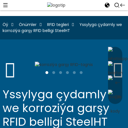
Öý
Önümler
RFID tegleri
Yssylyga çydamly we
korroziýa garşy RFID belligi SteelHT
Yssylyga çydamly
we korroziýa garşy
RFID belligi SteelHT