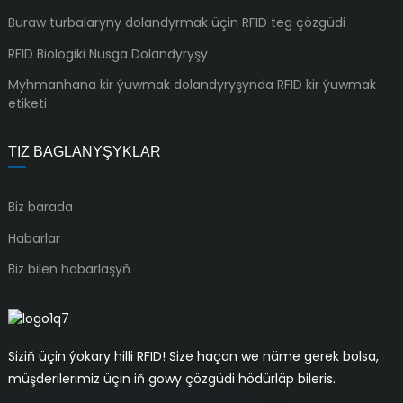
Buraw turbalaryny dolandyrmak üçin RFID teg çözgüdi
RFID Biologiki Nusga Dolandyryşy
Myhmanhana kir ýuwmak dolandyryşynda RFID kir ýuwmak
etiketi
TIZ BAGLANYŞYKLAR
Biz barada
Habarlar
Biz bilen habarlaşyň
Siziň üçin ýokary hilli RFID! Size haçan we näme gerek bolsa,
müşderilerimiz üçin iň gowy çözgüdi hödürläp bileris.