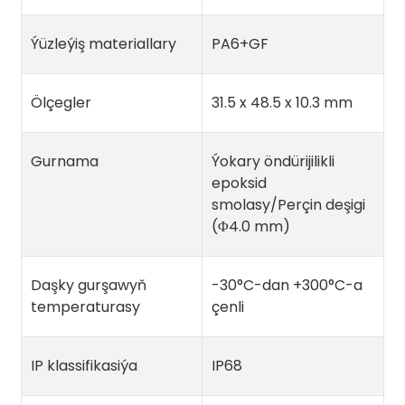
Ýüzleýiş materiallary
PA6+GF
Ölçegler
31.5 x 48.5 x 10.3 mm
Gurnama
Ýokary öndürijilikli
epoksid
smolasy/Perçin deşigi
(Φ4.0 mm)
Daşky gurşawyň
-30°C-dan +300°C-a
temperaturasy
çenli
IP klassifikasiýa
IP68