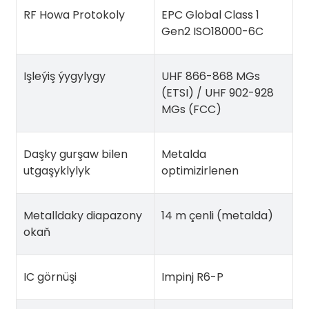
RF Howa Protokoly
EPC Global Class 1
Gen2 ISO18000-6C
Işleýiş ýygylygy
UHF 866-868 MGs
(ETSI) / UHF 902-928
MGs (FCC)
Daşky gurşaw bilen
Metalda
utgaşyklylyk
optimizirlenen
Metalldaky diapazony
14 m çenli (metalda)
okaň
IC görnüşi
Impinj R6-P