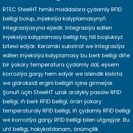
RTEC SteelHT himiki maddalara çydamly RFID
belligi bolup, inýeksiýa kalyplamasynyň
integrasiýasyna eýedir. Integrasiýa edilen
inýeksiýa kalyplamasy belligi hiç hili boşluksyz
bitewi edýär. Keramiki substrat we integrasiýa
edilen inýeksiýa kalyplamasy bu berk belligi diňe
bir ýokary temperatura çydamly däl, eýsem
korroziýa garşy hem edýär we islendik kislota
we gidroksidi ergini belligiň içine girmeýär.
Şonuň üçin SteelHT uzak aralykly passiw RFID
belligi, iň berk RFID belligi, örän ýokary
temperaturaly RFID belligi, iň çydamly RFID belligi
we korroziýa garşy RFID belligi bilen utgaşýar. Bu
uhf belligi, hakykatdanam, önümçilik