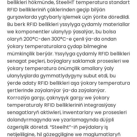
bellikleri hökmünde, SteelHT temperatura standart
RFID bellikleriniň çäklerinden geçip bilýän
gurşawlarda ygtybarly işlemek üçin ýörite döredildi.
Bu berk RFID bellikleri yssylyga çydamly materiallar
we komponentler ulanylyp ýasalýar, bu bolsa
olaryň 200°C-den 300°C-e çenli ýa-da ondan
ýokary temperaturalara çydap bilmegine
mümkinçilik berýär. Yssylyga çydamly RFID bellikleri
senagat peçleri, boýaglary saklamak prosesleri we
ýokary temperatura önümçilik amallary ýaly
ulanylyşlarda gymmatlydygyny subut etdi, bu
ýerde adaty RFID bellikleri aşa ýokary temperatura
şertlerinde zaýalanýar ýa-da zaýalanýar.
Korroziýa garşy, çaknyşyk garşy we ýokary
temperaturaly RFID bellikleriniň integrasiýasy
senagatlaryň aktiwleri, inwentarlary we prosesleri
dolandyrmagynda we yzarlamagynda düýpli
özgerişlik döretdi. “Steelht”-iň peýdalary iş
netijeliligine, hil gözegçiligine we maglumatlaryň