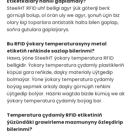
Etiketkalary nähili gaplamaly?
SteelHT RFID uhf belligi agyr ýük göteriji berk
görnüşli bolup, ol örän uly we agyr, şonuň üçin biz
olary kiçi toparlara antistatik halta bilen gaplap,
soňra gutulara gaplaýarys.
Bu RFID ýokary temperaturasyny metal
etiketiň reňkinde sazlap bilerinmi?
Hawa, ýöne SteelHT ýokary temperatura RFID
belligidir. Ýokary temperatura çydamly plastikleriň
köpüsi gara reňkde, daşky materialy üýtgedip
bolmaýar. Ýöne ýokary temperatura çydamly
boýag sepmek arkaly daşky görnüşiň reňkini
üýtgedip bolýar. Häzirki wagtda bizde kümüş we ak
ýokary temperatura çydamly boýag bar.
Temperatura çydamly RFID etiketiniň
ýüzündäki grawirleme mazmunyny özleşdirip
bilerinmi?