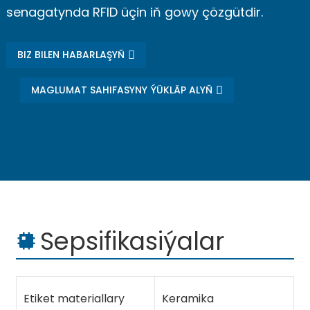
senagatynda RFID üçin iň gowy çözgütdir.
BIZ BILEN HABARLAŞYŇ
MAGLUMAT SAHIFASYNY ÝÜKLÄP ALYŇ
Sepsifikasiýalar
Etiket materiallary
Keramika