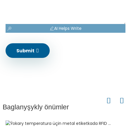
AI Helps Write
Submit
Baglanyşykly önümler