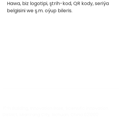
Hawa, biz logotipi, ştrih-kod, QR kody, seriýa
belgisini we ş.m. oýup bileris.
BY RTEC
TO KNOW MORE ABOUT RTEC RFID,
PLEASE CONTACT US！
liuchang@rfrid.com
10th Building, Innovation Base, Scientific innovation
District, MianYang City, Sichuan, China 621000
Our experts will solve them in no time.