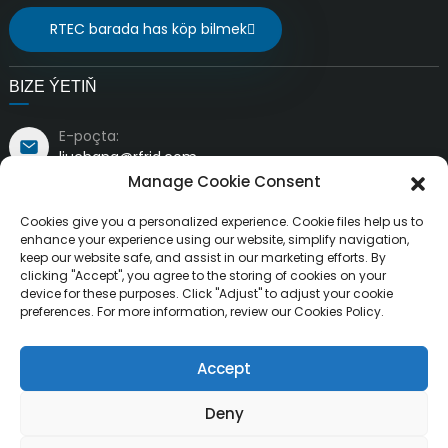
RTEC barada has köp bilmek
BIZE ÝETIŇ
E-poçta:
liuchang@rfrid.com
Salgysy:
Manage Cookie Consent
10-njy bina, Innowasiýa binýady, Ylmy innowasiýa
etraby, MianÝang şäheri, Siçuan, Hytaý 621000
Cookies give you a personalized experience. Cookie files help us to
enhance your experience using our website, simplify navigation,
keep our website safe, and assist in our marketing efforts. By
clicking "Accept", you agree to the storing of cookies on your
device for these purposes. Click "Adjust" to adjust your cookie
preferences. For more information, review our Cookies Policy.
Awtorlyk hukugy ©
“MianYang RuiTai Intelligent Technology
Accept
Ähli hukuklar goralan.
Resource
Co., Ltd.” kompaniýasy
Sahypanyň kartasy
IŇ GOWY BLOG
Deny