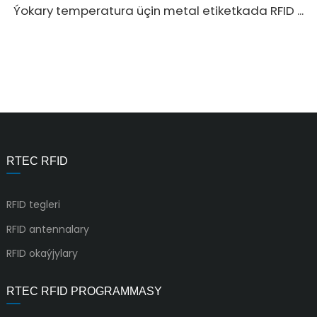
Ýokary temperatura üçin metal etiketkada RFID ...
RTEC RFID
RFID tegleri
RFID antennalary
RFID okaýjylary
RTEC RFID PROGRAMMASY