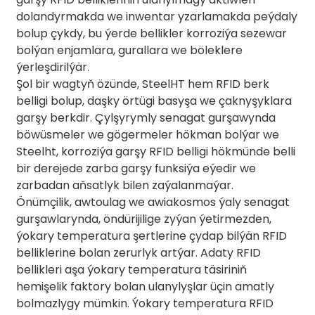
dolandyrmakda we inwentar yzarlamakda peýdaly
bolup çykdy, bu ýerde bellikler korroziýa sezewar
bolýan enjamlara, gurallara we böleklere
ýerleşdirilýär.
Şol bir wagtyň özünde, SteelHT hem RFID berk
belligi bolup, daşky örtügi basyşa we çaknyşyklara
garşy berkdir. Çylşyrymly senagat gurşawynda
böwüsmeler we gögermeler hökman bolýar we
Steelht, korroziýa garşy RFID belligi hökmünde belli
bir derejede zarba garşy funksiýa eýedir we
zarbadan aňsatlyk bilen zaýalanmaýar.
Önümçilik, awtoulag we awiakosmos ýaly senagat
gurşawlarynda, öndürijilige zyýan ýetirmezden,
ýokary temperatura şertlerine çydap bilýän RFID
belliklerine bolan zerurlyk artýar. Adaty RFID
bellikleri aşa ýokary temperatura täsiriniň
hemişelik faktory bolan ulanylyşlar üçin amatly
bolmazlygy mümkin. Ýokary temperatura RFID