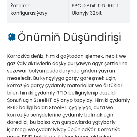
Ýatlama
EPC 128bit TID 96bit
konfigurasiýasy
Ulanyjy 32bit
Önümiň Düşündirişi
Korroziýa deňiz, himiki gaýtadan işlemek, nebit we
gaz ýaly aktiwleriň daşky gurşawyň agyr şertlerine
sezewar bolýan pudaklarynda giňden ýaýran
meseledir. Bu kynçylyga garşy göreşmek üçin,
korroziýa garşy çydamly materiallar we örtükler
bilen himiki çydamly RFID belligi işlenip düzüldi.
Şonuň üçin SteelHT oýlanyp tapyldy. Himiki çydamly
RFID belligi bolan SteelHT çyglylyga, duza we
korroziýa serişdelerine çydamly bolmak üçin
döredildi, bu bolsa kyn gurşawlarda ygtybarly
işlemegi we çydamlylygy üpjün edýär. Korroziýa
garşy RFID bellikleriniň ulanylmagy aktiwleri