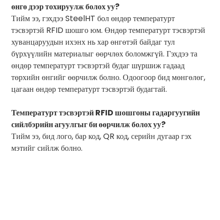
өнгө дээр тохируулж болох уу?
Тийм ээ, гэхдээ SteelHT бол өндөр температурт
тэсвэртэй RFID шошго юм. Өндөр температурт тэсвэртэй
хуванцаруудын ихэнх нь хар өнгөтэй байдаг тул
бүрхүүлийн материалыг өөрчлөх боломжгүй. Гэхдээ та
өндөр температурт тэсвэртэй будаг шүршиж гадаад
төрхийн өнгийг өөрчилж болно. Одоогоор бид мөнгөлөг,
цагаан өндөр температурт тэсвэртэй будагтай.
Температурт тэсвэртэй RFID шошгоны гадаргуугийн
сийлбэрийн агуулгыг би өөрчилж болох уу?
Тийм ээ, бид лого, бар код, QR код, серийн дугаар гэх
мэтийг сийлж болно.