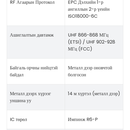
RF Агаарын Протокол
EPC Дэлхийн 1-р
ангиллын 2-р үеийн
ISO18000-6C
Ашиглалтын давтамж
UHF 866-868 МГц
(ETSI) / UHF 902-928
МГц (FCC)
Байгаль орчны нийцтэй
Металл дээр оновчтой
байдал
болгосон
Металл дээрх хүрээг
14 м хүртэл (металл дээр)
уншина уу
IC төрөл
Импинж R6-P