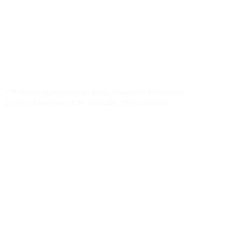
BY RTEC
TO KNOW MORE ABOUT RTEC RFID,
PLEASE CONTACT US！
liuchang@rfrid.com
10th Building, Innovation Base, Scientific innovation
District, MianYang City, Sichuan, China 621000
Our experts will solve them in no time.