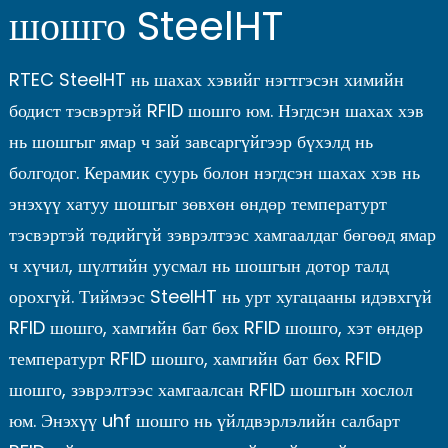
шошго SteelHT
RTEC SteelHT нь шахах хэвийг нэгтгэсэн химийн
бодист тэсвэртэй RFID шошго юм. Нэгдсэн шахах хэв
нь шошгыг ямар ч зай завсаргүйгээр бүхэлд нь
болгодог. Керамик суурь болон нэгдсэн шахах хэв нь
энэхүү хатуу шошгыг зөвхөн өндөр температурт
тэсвэртэй төдийгүй зэврэлтээс хамгаалдаг бөгөөд ямар
ч хүчил, шүлтийн уусмал нь шошгын дотор талд
орохгүй. Тиймээс SteelHT нь урт хугацааны идэвхгүй
RFID шошго, хамгийн бат бөх RFID шошго, хэт өндөр
температурт RFID шошго, хамгийн бат бөх RFID
шошго, зэврэлтээс хамгаалсан RFID шошгын хослол
юм. Энэхүү uhf шошго нь үйлдвэрлэлийн салбарт