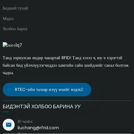
Бидний тухай
Мэдээ
Холбоо барих
Танд зориулсан өндөр чанартай RFID! Танд хэзээ ч, юу ч хэрэгтэй
байсан бид үйлчлүүлэгчиддээ хамгийн сайн шийдлийг санал болгож
чадна.
RTEC-ийн талаар илүү ихийг мэдэх
БИДЭНТЭЙ ХОЛБОО БАРИНА УУ
И-мэйл:
liuchang@rfrid.com