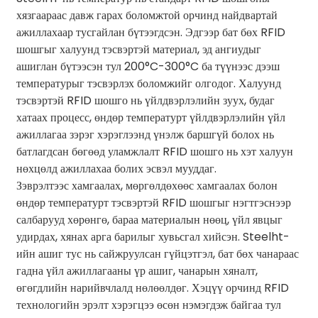
хязгаараас давж гарах боломжтой орчинд найдвартай
ажиллахаар тусгайлан бүтээгдсэн. Эдгээр бат бөх RFID
шошгыг халуунд тэсвэртэй материал, эд ангиудыг
ашиглан бүтээсэн тул 200°C-300°C ба түүнээс дээш
температурыг тэсвэрлэх боломжийг олгодог. Халуунд
тэсвэртэй RFID шошго нь үйлдвэрлэлийн зуух, будаг
хатаах процесс, өндөр температурт үйлдвэрлэлийн үйл
ажиллагаа зэрэг хэрэглээнд үнэлж баршгүй болох нь
батлагдсан бөгөөд уламжлалт RFID шошго нь хэт халуун
нөхцөлд ажиллахаа болих эсвэл мууддаг.
Зэврэлтээс хамгаалах, мөргөлдөхөөс хамгаалах болон
өндөр температурт тэсвэртэй RFID шошгыг нэгтгэснээр
салбарууд хөрөнгө, бараа материалын нөөц, үйл явцыг
удирдах, хянах арга барилыг хувьсгал хийсэн. Steelht-
ийн ашиг тус нь сайжруулсан гүйцэтгэл, бат бөх чанараас
гадна үйл ажиллагааны үр ашиг, чанарын хяналт,
өгөгдлийн нарийвчлалд нөлөөлдөг. Хэцүү орчинд RFID
технологийн эрэлт хэрэгцээ өсөн нэмэгдэж байгаа тул