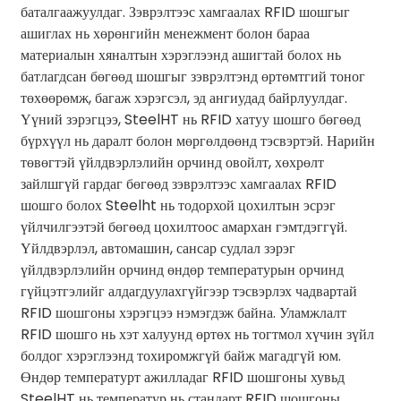
баталгаажуулдаг. Зэврэлтээс хамгаалах RFID шошгыг
ашиглах нь хөрөнгийн менежмент болон бараа
материалын хяналтын хэрэглээнд ашигтай болох нь
батлагдсан бөгөөд шошгыг зэврэлтэнд өртөмтгий тоног
төхөөрөмж, багаж хэрэгсэл, эд ангиудад байрлуулдаг.
Үүний зэрэгцээ, SteelHT нь RFID хатуу шошго бөгөөд
бүрхүүл нь даралт болон мөргөлдөөнд тэсвэртэй. Нарийн
төвөгтэй үйлдвэрлэлийн орчинд овойлт, хөхрөлт
зайлшгүй гардаг бөгөөд зэврэлтээс хамгаалах RFID
шошго болох Steelht нь тодорхой цохилтын эсрэг
үйлчилгээтэй бөгөөд цохилтоос амархан гэмтдэггүй.
Үйлдвэрлэл, автомашин, сансар судлал зэрэг
үйлдвэрлэлийн орчинд өндөр температурын орчинд
гүйцэтгэлийг алдагдуулахгүйгээр тэсвэрлэх чадвартай
RFID шошгоны хэрэгцээ нэмэгдэж байна. Уламжлалт
RFID шошго нь хэт халуунд өртөх нь тогтмол хүчин зүйл
болдог хэрэглээнд тохиромжгүй байж магадгүй юм.
Өндөр температурт ажилладаг RFID шошгоны хувьд
SteelHT нь температур нь стандарт RFID шошгоны