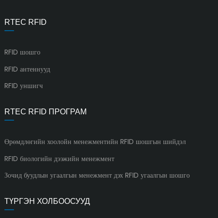
RTEC RFID
RFID шошго
RFID антеннууд
RFID уншигч
RTEC RFID ПРОГРАМ
Өрөмдлөгийн хоолойн менежментийн RFID шошгын шийдэл
RFID биологийн дээжийн менежмент
Зочид буудлын угаалгын менежмент дэх RFID угаалгын шошго
ТҮРГЭН ХОЛБООСУУД