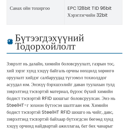
Санах ойн тохиргоо
EPC 128bit TID 96bit
Хэрэглэгчийн 32bit
Бүтээгдэхүүний
Тодорхойлолт
Зэврэлт нь далайн, химийн боловсруулалт, газрын тос,
хий зэрэг хүнд хэцүү байгаль орчны нөхцөлд хөрөнгө
оруулалт хийдэг салбаруудад түгээмэл тохиолддог
асуудал юм. Энэхүү бэрхшээлийг даван туулахын тулд
зэврэлтэнд тэсвэртэй материал, бүрээс бүхий химийн
бодист тэсвэртэй RFID шошгыг боловсруулсан. Энэ нь
SteelHT-г зохион бүтээсэн шалтгаан юм. Химийн
бодист тэсвэртэй SteelHT RFID шошго нь чийг, давс,
зэврэлтэнд тэсвэртэй байхаар бүтээгдсэн бөгөөд хүнд
хэцүү орчинд найдвартай ажиллагаа, бат бөх чанарыг