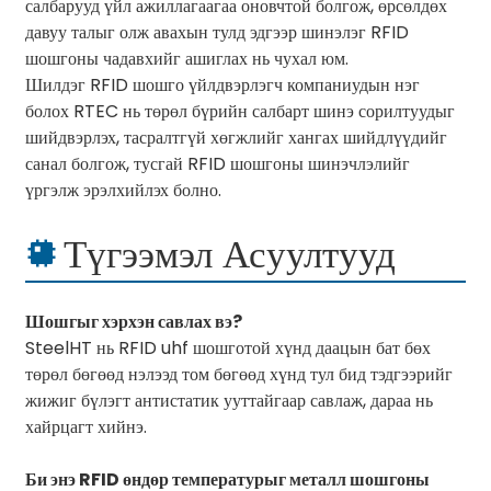
салбарууд үйл ажиллагаагаа оновчтой болгож, өрсөлдөх
давуу талыг олж авахын тулд эдгээр шинэлэг RFID
шошгоны чадавхийг ашиглах нь чухал юм.
Шилдэг RFID шошго үйлдвэрлэгч компаниудын нэг
болох RTEC нь төрөл бүрийн салбарт шинэ сорилтуудыг
шийдвэрлэх, тасралтгүй хөгжлийг хангах шийдлүүдийг
санал болгож, тусгай RFID шошгоны шинэчлэлийг
үргэлж эрэлхийлэх болно.
Түгээмэл Асуултууд
Шошгыг хэрхэн савлах вэ?
SteelHT нь RFID uhf шошготой хүнд даацын бат бөх
төрөл бөгөөд нэлээд том бөгөөд хүнд тул бид тэдгээрийг
жижиг бүлэгт антистатик ууттайгаар савлаж, дараа нь
хайрцагт хийнэ.
Би энэ RFID өндөр температурыг металл шошгоны