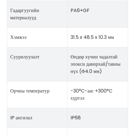
Гадаргуугийн
PA6+GF
материалууд
Хэмжээ
31.5 x 48.5 x 10.3 мм
Суурилуулалт
Өндөр хүчин чадалтай
эпокси давирхай/тавны
нүх (Φ4.0 мм)
Орчны температур
-30°C-аас +300°C
хүртэл
IP ангилал
IP68