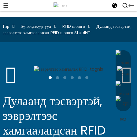
Гэр
Бүтээгдэхүүнүүд
RFID шошго
Дулаанд тэсвэртэй,
зэврэлтээс хамгаалагдсан RFID шошго SteelHT
Дулаанд тэсвэртэй,
зэврэлтээс
хамгаалагдсан RFID