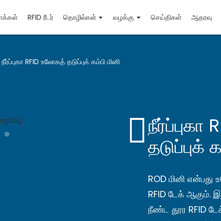
க்கள்
RFID ரீடர்
தொழில்கள்
வழக்கு
செய்திகள்
ஆதரவு
நீர்ப்புகா RFID உலோகத் தடுப்புக் கம்பி மினி
நீர்ப்புக
தடுப்புக் 
ROD மினி என்பது உ
RFID டேக் ஆகும். இ
நீண்ட தூர RFID டேக