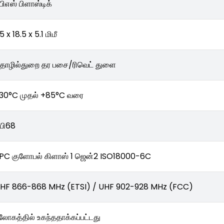
பிஎஸ் பிளாஸ்டிக்
5 x 18.5 x 5.1 மிமீ
ொழில்துறை தர பசை/ரிவெட் துளை
30°C முதல் +85°C வரை
பி68
PC குளோபல் கிளாஸ் 1 ஜென்2 ISO18000-6C
HF 866-868 MHz (ETSI) / UHF 902-928 MHz (FCC)
லோகத்தில் உகந்ததாக்கப்பட்டது