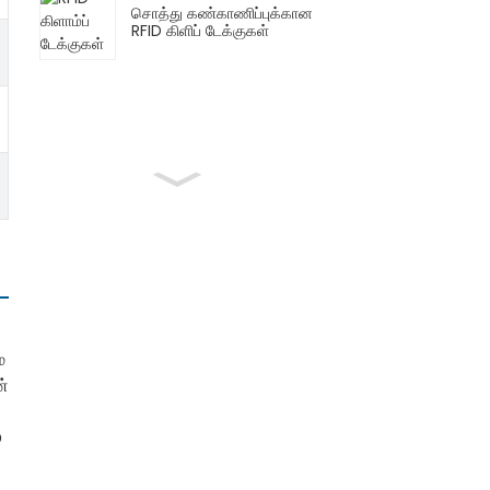
சொத்து கண்காணிப்புக்கான
RFID கிளிப் டேக்குகள்
ை
ன்
D