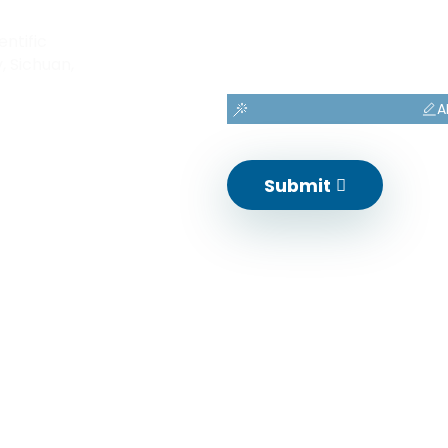
entific
, Sichuan,
A
Submit