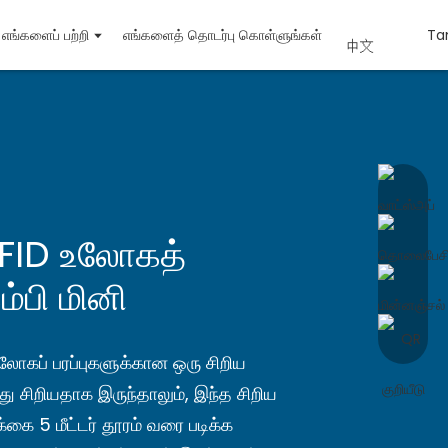
எங்களைப் பற்றி
எங்களைத் தொடர்பு கொள்ளுங்கள்
Ta
中文
ா RFID உலோகத்
கம்பி மினி
லோகப் பரப்புகளுக்கான ஒரு சிறிய
து சிறியதாக இருந்தாலும், இந்த சிறிய
்கை 5 மீட்டர் தூரம் வரை படிக்க