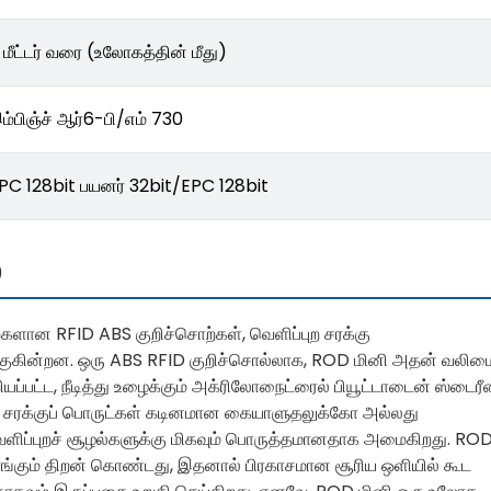
 மீட்டர் வரை (உலோகத்தின் மீது)
ம்பிஞ்ச் ஆர்6-பி/எம் 730
PC 128bit பயனர் 32bit/EPC 128bit
்
சொற்களான RFID ABS குறிச்சொற்கள், வெளிப்புற சரக்கு
ுகின்றன. ஒரு ABS RFID குறிச்சொல்லாக, ROD மினி அதன் வலிம
ியப்பட்ட, நீடித்து உழைக்கும் அக்ரிலோநைட்ரைல் பியூட்டாடைன் ஸ்டைரீ
ு, சரக்குப் பொருட்கள் கடினமான கையாளுதலுக்கோ அல்லது
ெளிப்புறச் சூழல்களுக்கு மிகவும் பொருத்தமானதாக அமைகிறது. RO
தாங்கும் திறன் கொண்டது, இதனால் பிரகாசமான சூரிய ஒளியில் கூட