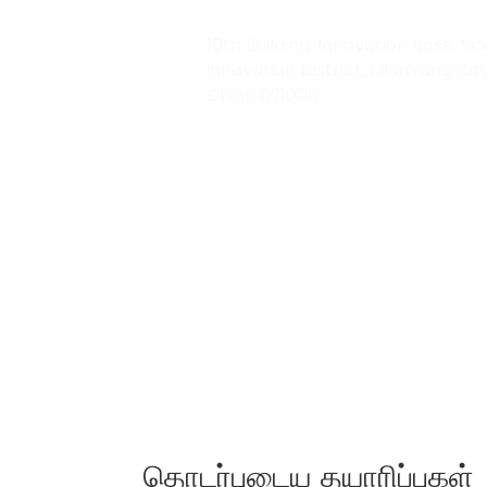
10th Building, Innovation Base, Sci
innovation District, MianYang City
China 621000
தொடர்புடைய தயாரிப்புகள்