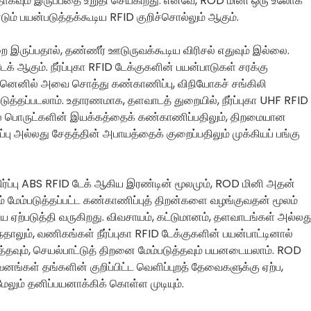
தாகவும் இருப்பதை உறுதி செய்கிறது. எனவே, ROD மினி ஒரு உலோக
ண்டும் பயன்படுத்தக்கூடிய RFID குறிச்சொல்லும் ஆகும்.
ை இருப்பதால், தண்ணீர் ஊடுருவக்கூடிய விரிசல் எதுவும் இல்லை.
க் ஆகும். நீர்ப்புகா RFID டேக்குகளின் பயன்பாடுகள் சரக்கு
னெனில் அவை சொத்து கண்காணிப்பு, விநியோகச் சங்கிலி
ுத்தப்படலாம். உதாரணமாக, தளவாடத் துறையில், நீர்ப்புகா UHF RFID
ளில் பொருட்களின் இயக்கத்தைக் கண்காணிப்பதிலும், திறமையான
்பு அல்லது சேதத்தின் அபாயத்தைக் குறைப்பதிலும் முக்கியப் பங்கு
 எதிர்ப்பு ABS RFID டேக் ஆகிய இரண்டின் மூலமும், ROD மினி அதன்
ும் மேம்படுத்தப்பட்ட கண்காணிப்புத் திறன்களை வழங்குவதன் மூலம்
யை ஏற்படுத்தி வருகிறது. விவசாயம், கட்டுமானம், தளவாடங்கள் அல்லத
ாலும், வணிகங்கள் நீர்ப்புகா RFID டேக்குகளின் பயன்பாட்டினால்
்தவும், செயல்பாட்டுத் திறனை மேம்படுத்தவும் பயனடையலாம். ROD
ங்கள் தங்களின் குறிப்பிட்ட வெளிப்புறத் தேவைகளுக்கு ஏற்ப,
ும் தனிப்பயனாக்கிக் கொள்ள முடியும்.