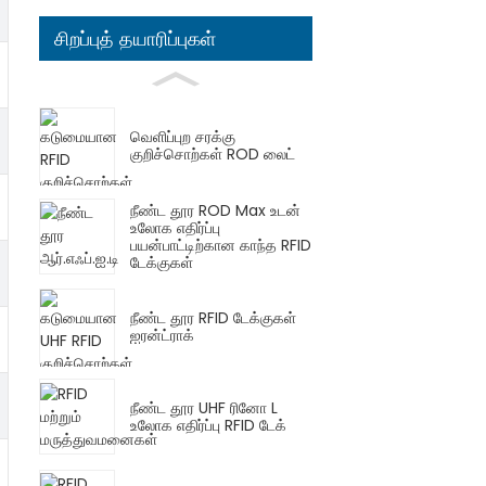
சிறப்புத் தயாரிப்புகள்
வெளிப்புற சரக்கு
குறிச்சொற்கள் ROD லைட்
நீண்ட தூர ROD Max உடன்
உலோக எதிர்ப்பு
பயன்பாட்டிற்கான காந்த RFID
டேக்குகள்
நீண்ட தூர RFID டேக்குகள்
ஐரன்ட்ராக்
நீண்ட தூர UHF ரினோ L
உலோக எதிர்ப்பு RFID டேக்