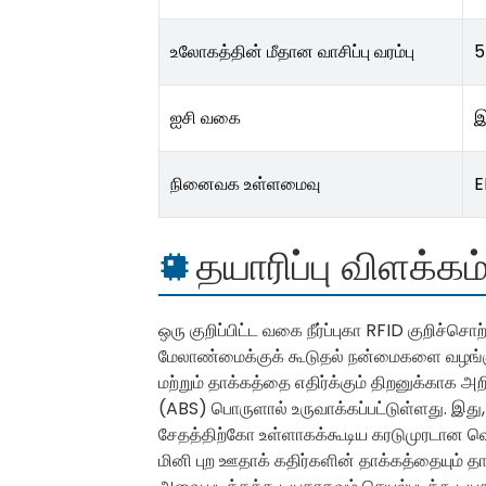
உலோகத்தின் மீதான வாசிப்பு வரம்பு
5
ஐசி வகை
இ
நினைவக உள்ளமைவு
E
தயாரிப்பு விளக்கம
ஒரு குறிப்பிட்ட வகை நீர்ப்புகா RFID குறிச்
மேலாண்மைக்குக் கூடுதல் நன்மைகளை வழங்க
மற்றும் தாக்கத்தை எதிர்க்கும் திறனுக்காக அற
(ABS) பொருளால் உருவாக்கப்பட்டுள்ளது. இத
சேதத்திற்கோ உள்ளாகக்கூடிய கரடுமுரடான வ
மினி புற ஊதாக் கதிர்களின் தாக்கத்தையும் 