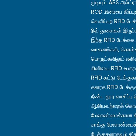
முடியும். ABS அல்ட
ROD மினியை நீர்ப்ப
வெளிப்புற RFID டேக
ரிவ் துளைகள் இருப
இந்த RFID டேக்கை
வாகனங்கள், கொள்கல
பொருட்களிலும் எளி
மினியை RFID உபகர
RFID தட்டு டேக்குக
கனரக RFID டேக்குக
நீண்ட தூர வாசிப்பு ச
ஆகியவற்றைக் கொண்
மேலாண்மைக்கான சிற
சரக்கு மேலாண்மைக்
டேக்குகளாகவும் தி