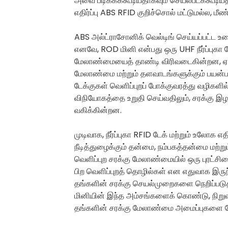
அவை படிக்கக்கூடியதாகவும் செயல்படக்கூடிய
எதிர்ப்பு ABS RFID குறிச்சொல் மட்டுமல்ல, மீ
ABS அல்ட்ராசோனிக் வெல்டிங் செய்யப்பட்ட உற
எனவே, ROD மினி என்பது ஒரு UHF நீர்ப்புகா டே
மேலாண்மையைத் தாண்டி விரிவடைகின்றன, ஏ
மேலாண்மை மற்றும் தளவாடங்களுக்கும் பயன்பட
டேக்குகள் வெளிப்புறப் போக்குவரத்து வழிக
விநியோகத்தை உறுதி செய்வதிலும், சரக்கு இழப
வகிக்கின்றன.
முடிவாக, நீர்ப்புகா RFID டேக் மற்றும் உலோக
நீடித்துழைக்கும் தன்மை, நம்பகத்தன்மை மற்ற
வெளிப்புற சரக்கு மேலாண்மையில் ஒரு புரட்சி
பிற வெளிப்புறத் தொழில்கள் என எதுவாக இருந்த
தங்களின் சரக்கு செயல்முறைகளை நெறிப்படுத
மினியின் இந்த அம்சங்களைக் கொண்டு, நிறுவன
தங்களின் சரக்கு மேலாண்மை அமைப்புகளை மேல