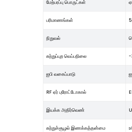
மேற்பரப்பு பொருட்கள்
ஏ
பரிமாணங்கள்
5
நிறுவல்
த
சுற்றுப்புற வெப்பநிலை
-
ஐபி வகைப்பாடு
ஐ
RF ஏர் புரோட்டோகால்
E
இயக்க அதிர்வெண்
U
சுற்றுச்சூழல் இணக்கத்தன்மை
உ