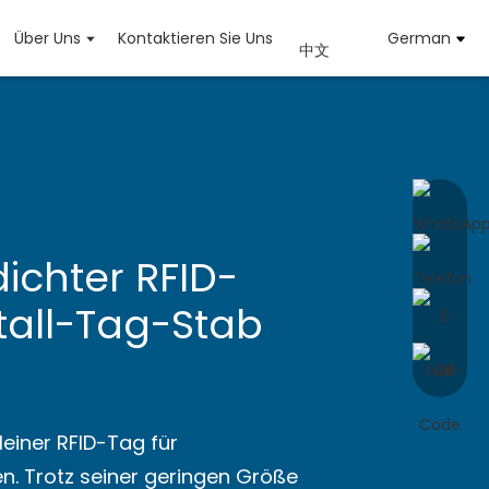
Über Uns
Kontaktieren Sie Uns
German
中文
ichter RFID-
tall-Tag-Stab
kleiner RFID-Tag für
n. Trotz seiner geringen Größe