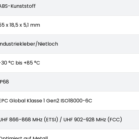
ABS-Kunststoff
55 x 18,5 x 5,1 mm
Industriekleber/Nietloch
-30 °C bis +85 °C
IP68
EPC Global Klasse 1 Gen2 ISO18000-6C
UHF 866–868 MHz (ETSI) / UHF 902–928 MHz (FCC)
Optimiert auf Metall