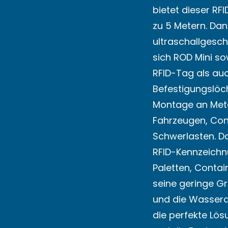
bietet dieser RF
zu 5 Metern. Dan
ultraschallgesc
sich ROD Mini so
RFID-Tag als auc
Befestigungslöc
Montage an Meta
Fahrzeugen, Con
Schwerlasten. Dah
RFID-Kennzeichn
Paletten, Contai
seine geringe Gr
und die Wasserd
die perfekte Lös