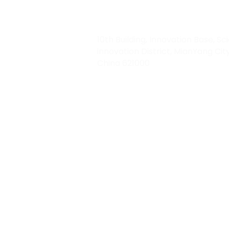
sales@rfrid.com
10th Building, Innovation Base, Sci
innovation District, MianYang City
China 621000