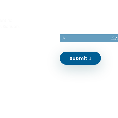
entific
, Sichuan,
A
Submit