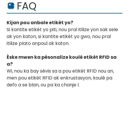
FAQ
Kijan pou anbale etikèt yo?
Si kantite etikèt yo piti, nou pral itilize yon sak sele
ak yon katon, si kantite etikèt yo gwo, nou pral
itilize plato anpoul ak katon.
Èske mwen ka pèsonalize koulè etikèt RFID sa
a?
Wi, nou ka bay sèvis sa a pou etikèt RFID nou an,
men pou etikèt RFID ak enkrustasyon, koulè pa
defo a se blan, ou pa ka chanje l.
BY RTEC