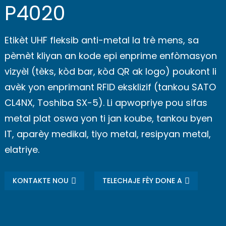
P4020
Etikèt UHF fleksib anti-metal la trè mens, sa
pèmèt kliyan an kode epi enprime enfòmasyon
vizyèl (tèks, kòd bar, kòd QR ak logo) poukont li
avèk yon enprimant RFID eksklizif (tankou SATO
CL4NX, Toshiba SX-5). Li apwopriye pou sifas
metal plat oswa yon ti jan koube, tankou byen
IT, aparèy medikal, tiyo metal, resipyan metal,
elatriye.
KONTAKTE NOU
TELECHAJE FÈY DONE A