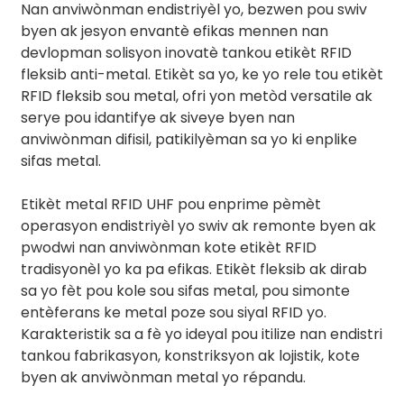
Nan anviwònman endistriyèl yo, bezwen pou swiv
byen ak jesyon envantè efikas mennen nan
devlopman solisyon inovatè tankou etikèt RFID
fleksib anti-metal. Etikèt sa yo, ke yo rele tou etikèt
RFID fleksib sou metal, ofri yon metòd versatile ak
serye pou idantifye ak siveye byen nan
anviwònman difisil, patikilyèman sa yo ki enplike
sifas metal.
Etikèt metal RFID UHF pou enprime pèmèt
operasyon endistriyèl yo swiv ak remonte byen ak
pwodwi nan anviwònman kote etikèt RFID
tradisyonèl yo ka pa efikas. Etikèt fleksib ak dirab
sa yo fèt pou kole sou sifas metal, pou simonte
entèferans ke metal poze sou siyal RFID yo.
Karakteristik sa a fè yo ideyal pou itilize nan endistri
tankou fabrikasyon, konstriksyon ak lojistik, kote
byen ak anviwònman metal yo répandu.