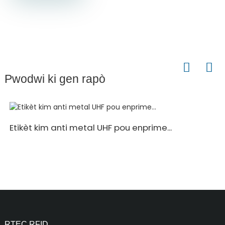
Pwodwi ki gen rapò
Etikèt kim anti metal UHF pou enprime...
RTEC RFID