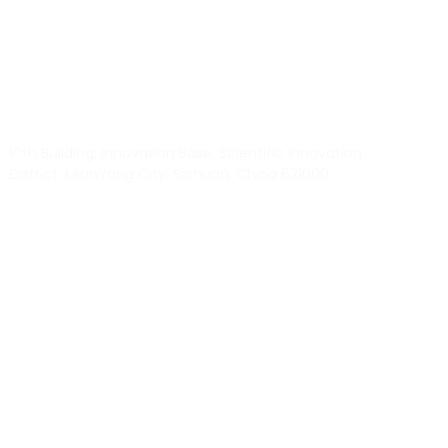
TO KNOW MORE ABOUT RTEC RFID,
PLEASE CONTACT US！
liuchang@rfrid.com
10th Building, Innovation Base, Scientific innovation
District, MianYang City, Sichuan, China 621000
Our experts will solve them in no time.