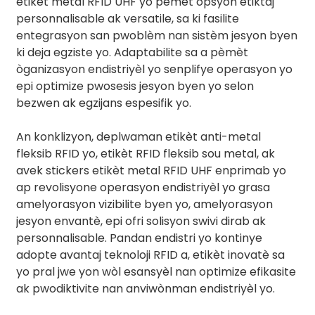
etikèt metal RFID UHF yo pèmèt opsyon etiktaj
personnalisable ak versatile, sa ki fasilite
entegrasyon san pwoblèm nan sistèm jesyon byen
ki deja egziste yo. Adaptabilite sa a pèmèt
òganizasyon endistriyèl yo senplifye operasyon yo
epi optimize pwosesis jesyon byen yo selon
bezwen ak egzijans espesifik yo.
An konklizyon, deplwaman etikèt anti-metal
fleksib RFID yo, etikèt RFID fleksib sou metal, ak
avek stickers etikèt metal RFID UHF enprimab yo
ap revolisyone operasyon endistriyèl yo grasa
amelyorasyon vizibilite byen yo, amelyorasyon
jesyon envantè, epi ofri solisyon swivi dirab ak
personnalisable. Pandan endistri yo kontinye
adopte avantaj teknoloji RFID a, etikèt inovatè sa
yo pral jwe yon wòl esansyèl nan optimize efikasite
ak pwodiktivite nan anviwònman endistriyèl yo.