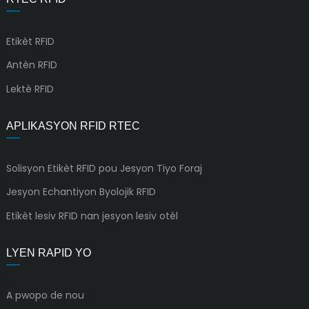
Etikèt RFID
Antèn RFID
Lektè RFID
APLIKASYON RFID RTEC
Solisyon Etikèt RFID pou Jesyon Tiyo Foraj
Jesyon Echantiyon Byolojik RFID
Etikèt lesiv RFID nan jesyon lesiv otèl
LYEN RAPID YO
A pwopo de nou