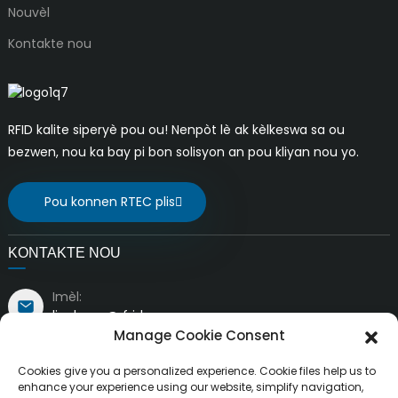
Nouvèl
Kontakte nou
RFID kalite siperyè pou ou! Nenpòt lè ak kèlkeswa sa ou
bezwen, nou ka bay pi bon solisyon an pou kliyan nou yo.
Pou konnen RTEC plis
KONTAKTE NOU
Imèl:
liuchang@rfrid.com
Adrès:
Manage Cookie Consent
10yèm Bilding, Baz Inovasyon, Distri Inovasyon
Syantifik, Vil MianYang, Sichuan, Lachin 621000
Cookies give you a personalized experience. Cookie files help us to
enhance your experience using our website, simplify navigation,