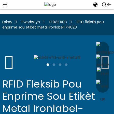
Lakay
Pwodwi yo
Etikèt RFID
RFID fleksib pou
enprime sou etikèt metal Ironlabel-P4020
RFID Fleksib Pou
Enprime Sou Etikèt
Metal Ironlabel-