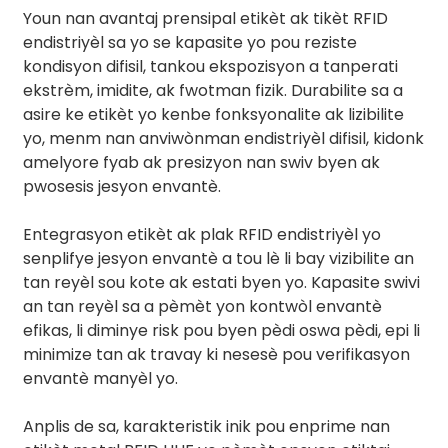
Youn nan avantaj prensipal etikèt ak tikèt RFID
endistriyèl sa yo se kapasite yo pou reziste
kondisyon difisil, tankou ekspozisyon a tanperati
ekstrèm, imidite, ak fwotman fizik. Durabilite sa a
asire ke etikèt yo kenbe fonksyonalite ak lizibilite
yo, menm nan anviwònman endistriyèl difisil, kidonk
amelyore fyab ak presizyon nan swiv byen ak
pwosesis jesyon envantè.
Entegrasyon etikèt ak plak RFID endistriyèl yo
senplifye jesyon envantè a tou lè li bay vizibilite an
tan reyèl sou kote ak estati byen yo. Kapasite swivi
an tan reyèl sa a pèmèt yon kontwòl envantè
efikas, li diminye risk pou byen pèdi oswa pèdi, epi li
minimize tan ak travay ki nesesè pou verifikasyon
envantè manyèl yo.
Anplis de sa, karakteristik inik pou enprime nan