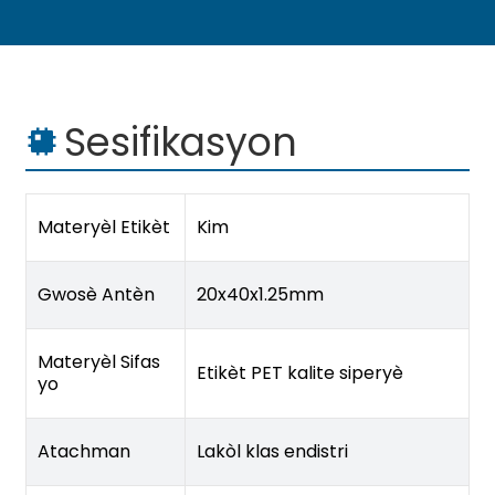
Sesifikasyon
Materyèl Etikèt
Kim
Gwosè Antèn
20x40x1.25mm
Materyèl Sifas
Etikèt PET kalite siperyè
yo
Atachman
Lakòl klas endistri