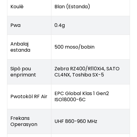
Koulè
Blan (Estanda)
Pwa
0.4g
Anbalaj
500 moso/bobin
estanda
Sipò pou
Zebra RZ400/R110Xi4, SATO
enprimant
CL4NX, Toshiba SX-5
EPC Global Klas 1 Gen2
Pwotokòl RF Air
ISO18000-6C
Frekans
UHF 860-960 MHz
Operasyon