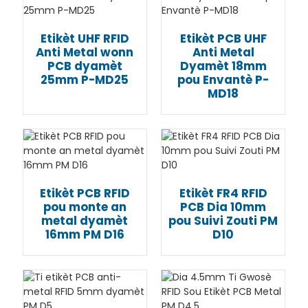
Etikèt UHF RFID
Etikèt PCB UHF
Anti Metal wonn
Anti Metal
PCB dyamèt
Dyamèt 18mm
25mm P-MD25
pou Envantè P-
MD18
Etikèt PCB RFID
Etikèt FR4 RFID
pou monte an
PCB Dia 10mm
metal dyamèt
pou Suivi Zouti PM
16mm PM D16
D10