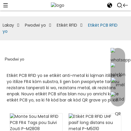
Lakay
Pwodwi yo
Etikèt RFID
Etikèt PCB RFID
yo
Pwodwi yo
Etikèt PCB RFID yo se etikèt anti-metal ki lajman itilize. Lè
yo itilize FR4 kòm substra, li gen bon pwopriyete tankou
rezistans tanperati ki wo, rezistans metal, ak rezistans
enpak. Nouvo etikèt PCB sifas blan nou yo anrichi kalite
etikèt PCB yo, sa ki fè kòd bar ak kòd QR grave yo pi klè.