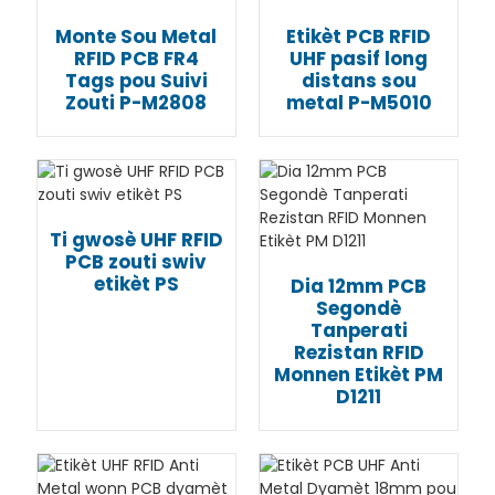
Monte Sou Metal
Etikèt PCB RFID
RFID PCB FR4
UHF pasif long
Tags pou Suivi
distans sou
Zouti P-M2808
metal P-M5010
Ti gwosè UHF RFID
PCB zouti swiv
etikèt PS
Dia 12mm PCB
Segondè
Tanperati
Rezistan RFID
Monnen Etikèt PM
D1211