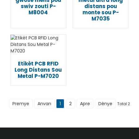
gwosè mens pou
metal ultra long
swiv zouti P-
distans pou
M8004
monte sou P-
M7035
Etikèt PCB RFID
Long Distans Sou
Metal P-M7020
Premye
Anvan
1
2
Apre
Dènye
Total 2