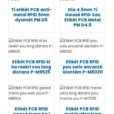
Ti etikèt PCB anti-
Dia 4.5mm Ti
metal RFID 5mm
Gwosè RFID Sou
dyamèt PM D5
Etikèt PCB Metal
PM D4.5
Etikèt PCB RFID ki
Etikèt PCB RFID
ka reekri sou long
pou swiv envantè
distans P-M9525
alontèm P-M8020
Etikèt PCB RFID
Etikèt PCB RFID