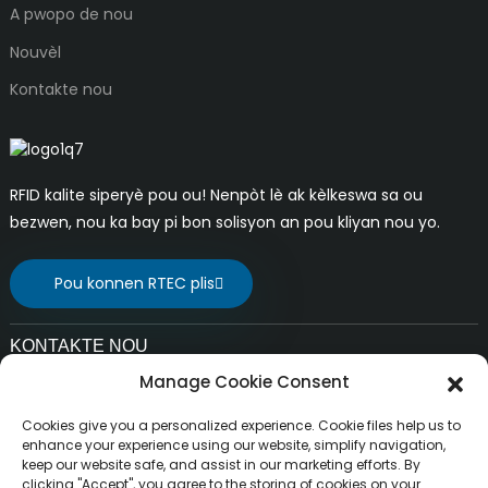
A pwopo de nou
Nouvèl
Kontakte nou
RFID kalite siperyè pou ou! Nenpòt lè ak kèlkeswa sa ou
bezwen, nou ka bay pi bon solisyon an pou kliyan nou yo.
Pou konnen RTEC plis
KONTAKTE NOU
Manage Cookie Consent
Imèl:
liuchang@rfrid.com
Cookies give you a personalized experience. Cookie files help us to
Adrès:
enhance your experience using our website, simplify navigation,
keep our website safe, and assist in our marketing efforts. By
10yèm Bilding, Baz Inovasyon, Distri Inovasyon
clicking "Accept", you agree to the storing of cookies on your