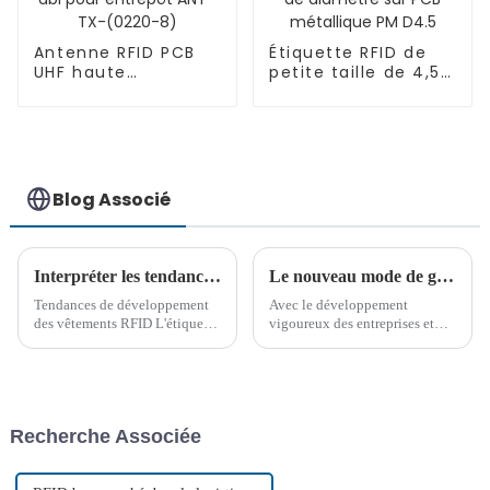
Antenne RFID PCB
Étiquette RFID de
UHF haute
petite taille de 4,5
performance 8 dbi
mm de diamètre
pour entrepôt ANT-
sur PCB métallique
TX-(0220-8)
PM D4.5
Blog Associé
Interpréter les tendances et perspectives de développement futur de la RFID pour les vêtements
Le nouveau mode de gestion des documents : Système de gestion de fichiers intelligent RFID
Tendances de développement
Avec le développement
des vêtements RFID L'étiquette
vigoureux des entreprises et
de vêtement RFID est une
des institutions, le nombre
étiquette avec fonction
d'archives et de documents
d'identification par
d'information augmente de jour
radiofréquence. Elle est
en jour, les types de fichiers
fabriquée selon le principe de
sont également de plus en plus
Recherche Associée
l'identification par
riches et diversifiés...
radiofréquence et est
principalement composée