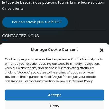
le type de besoin, nous pouvons fournir la meilleure solution
à nos clients.
Pour en savoir plus sur RTEC
CONTACTEZ-NOUS
E-mail:
Manage Cookie Consent
ventes@rfrid.com
Adresse:
Cookies give you a personalized experience. Cookie files help us to
10e bâtiment, base d'innovation, district d'innovation
enhance your experience using our website, simplify navigation,
keep our website safe, and assist in our marketing efforts. By
scientifique, ville de MianYang, Sichuan, Chine 621000
clicking "Accept", you agree to the storing of cookies on your
device for these purposes. Click "Adjust" to adjust your cookie
preferences. For more information, review our Cookies Policy.
Accept
Droits d'auteur ©
MianYang RuiTai Intelligent Technology Co.,
Tous droits réservés.
Ltd.
Deny