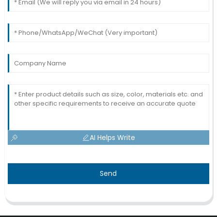
AI Helps Write
Send