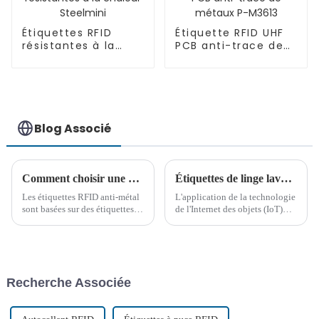
Étiquettes RFID
Étiquette RFID UHF
résistantes à la
PCB anti-trace de
chaleur Steelmini
métaux P-M3613
Blog Associé
Comment choisir une étiquette RFID anti-métal ?
Étiquettes de linge lavables qui résistent au lavage industriel et médical, le meilleur choix pour la gestion du linge
Les étiquettes RFID anti-métal
L'application de la technologie
sont basées sur des étiquettes
de l'Internet des objets (IoT)
électroniques ordinaires et
devient de plus en plus
ajoutent un matériau spécial
répandue, et l'application de la
anti-métal anti-magnétique
technologie RFID (Radio
absorbant les ondes. Ce
Frequency Identification) dans
matériau peut empêcher la
les étiquettes de linge lavables,
Recherche Associée
défaillance de l'adhérence de
en partic...
l'étiquette au métal...