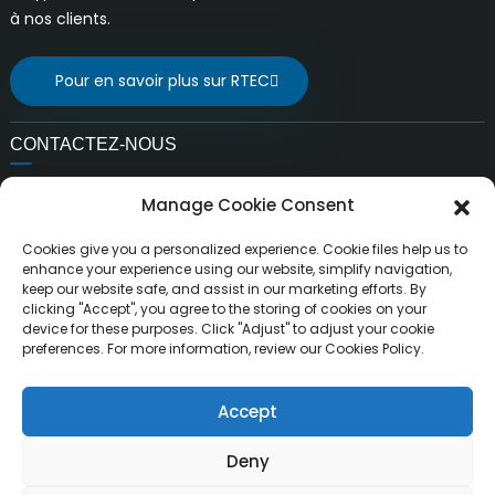
à nos clients.
Pour en savoir plus sur RTEC
CONTACTEZ-NOUS
E-mail:
Manage Cookie Consent
ventes@rfrid.com
Adresse:
Cookies give you a personalized experience. Cookie files help us to
10e bâtiment, base d'innovation, district d'innovation
enhance your experience using our website, simplify navigation,
keep our website safe, and assist in our marketing efforts. By
scientifique, ville de MianYang, Sichuan, Chine 621000
clicking "Accept", you agree to the storing of cookies on your
device for these purposes. Click "Adjust" to adjust your cookie
preferences. For more information, review our Cookies Policy.
Accept
Droits d'auteur ©
MianYang RuiTai Intelligent Technology Co.,
Tous droits réservés.
Ltd.
Deny
Plan du site
Plan du siteTrans