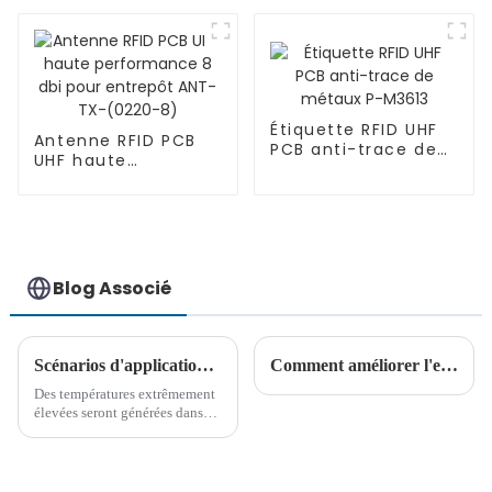
armoire à outils
intelligente ANT-
NF2020
Étiquette RFID UHF
Antenne RFID PCB
PCB anti-trace de
UHF haute
métaux P-M3613
performance 8 dbi
pour entrepôt ANT-
TX-(0220-8)
Blog Associé
Scénarios d'application des étiquettes RFID haute température
Comment améliorer l'efficacité du transport des matières premières et la précision des stocks grâce à la technologie RFID
Des températures extrêmement
élevées seront générées dans
les environnements
d'application d'industries telles
que l'acier, l'énergie électrique,
la pétrochimie, le traitement