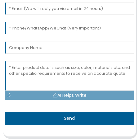
AI Helps Write
Send