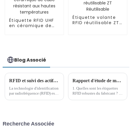
Étiquette volante
Étiquette RFID UHF
RFID réutilisable ZT
en céramique de
Réutilisable
cube résistant aux
hautes
températures
Blog Associé
RFID et suivi des actifs dans la gestion des processus de la ligne de production
Rapport d'étude de marché sur les étiquettes RFID robustes
La technologie d'identification
1. Quelles sont les étiquettes
par radiofréquence (RFID) est
RFID robustes du fabricant ? Il
progressivement intégrée dans
n'existe pas de définition
diverses industries, y compris
exacte des « étiquettes RFID
les entreprises de production,
robustes ». Ce nom n'est qu'une
ce qui a apporté de nouveaux
classification faite par des
changements dans la gestion
personnes du cercle RFID pour
Recherche Associée
des processus de la chaîne de
di...
production...