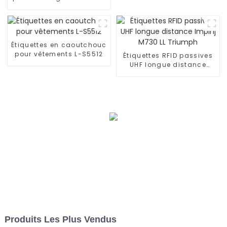
sur PCB métallique P-
M5010
Étiquettes en caoutchouc
pour vêtements L-S5512
Étiquettes RFID passives
UHF longue distance
Impinj M730 LL Triumph
Produits Les Plus Vendus