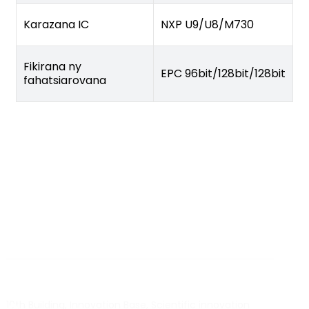
Karazana IC
NXP U9/U8/M730
Fikirana ny
EPC 96bit/128bit/128bit
fahatsiarovana
BY RTEC
TO KNOW MORE ABOUT RTEC RFID,
PLEASE CONTACT US！
liuchang@rfrid.com
10th Building, Innovation Base, Scientific innovation