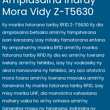
Mora Vidy Z-T5630
Ity marika fatorana tariby RFID Z-T5630 ity dia
ampiasaina betsaka amin'ny fampiharana
isan-karazany izay mitaky famatorana entana.
Ny ampahan'ny marika RFID amin'ity marika
fatorana tariby RFID ity dia eo amin'ny toerana
ivelany amin'ny fehikibo, izay tsy voakasiky ny
akora nanaovana ny fehikibo, ary azo afatotra
mora foana amin'ny toerana miavaka amin'ny
fananana. Ny marika fatorana tariby RFID, izay
misy marika UHF, dia manolotra vahaolana
mahery vaika ho an'ny orinasa amin'ny
fanaraha-maso ny fananana, indrindra ny