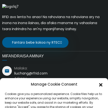
RFID avo lenta ho anao! Na rahoviana na rahoviana ary na
inona na inona ilainao, dia afaka manome ny vahaolana
tsara indrindra ho an'ny mpanjifanay izahay.
Fantaro bebe kokoa ny RTEC
MIFANDRAISA AMINAY
Mailaka:
liuchang@rfrid.com
Adiresy:
Trano faha-10, Tobim-baovao, Distrikan'ny
Manage Cookie Consent
fanavaozana siantifika, Tanànan'i MianYang, Sichuan,
Sina 621000
Cookies give you a personalized experience. Cookie files help us to
enhance your experience using our website, simplify navigation,
keep our website safe, and assist in our marketing efforts. By
clicking "Accept", you agree to the storing of cookies on your