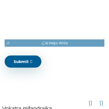
AI Helps Write
Submit
Vokatra mifandraika