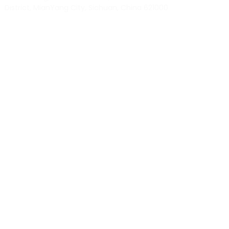
District, MianYang City, Sichuan, China 621000
Our experts will solve them in no time.