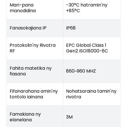
Mari-pana
-30°C hatramin'ny
manodidina
+85°C
Fanasokajiana IP
IP68
Protokolin'ny Rivotra
EPC Global Class 1
RF
Gen2 ISO18000-6C
Fahita matetika ny
860~960 MHZ
fiasana
Fifanarahana amin'ny
Nohatsaraina tamin'ny
tontolo iainana
rivotra
Famakiana ny
3M
elanelana