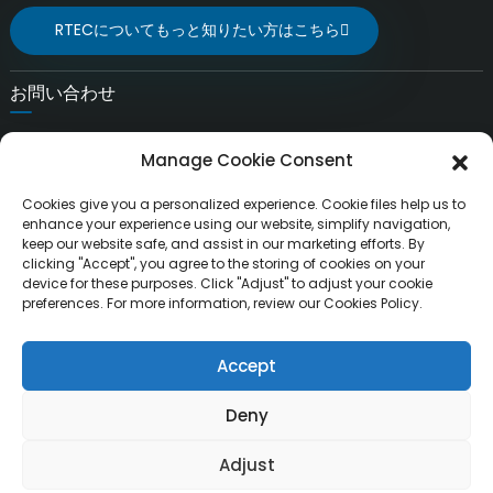
RTECについてもっと知りたい方はこちら
お問い合わせ
Eメール:
Manage Cookie Consent
liuchang@rfrid.com
住所：
Cookies give you a personalized experience. Cookie files help us to
中国四川省綿陽市科学技術革新区イノベーション基地10号棟
enhance your experience using our website, simplify navigation,
621000
keep our website safe, and assist in our marketing efforts. By
clicking "Accept", you agree to the storing of cookies on your
device for these purposes. Click "Adjust" to adjust your cookie
preferences. For more information, review our Cookies Policy.
Accept
著作権 ©
無断転載を禁じます。
綿陽瑞泰智能科技有限公司
Resource
Deny
サイトマップ
トップブログ
Adjust