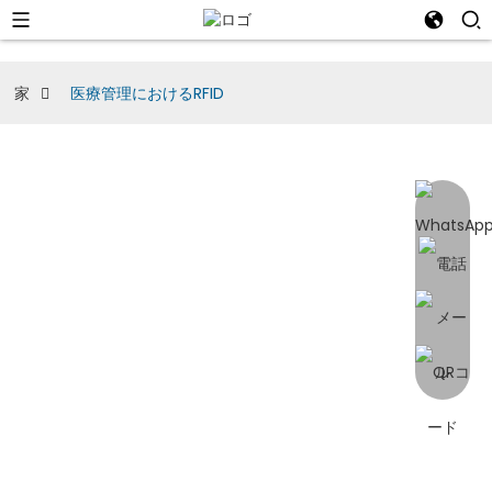
家
医療管理におけるRFID
医療管理におけるRFID
医療が進化し続ける中で、RFIDは業務管理の向上、患者ケ
アの改善、そして医療エコシステム全体における効率性の
向上を実現するための強力なツールであり続けています。